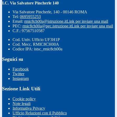
I.C. Via Salvatore Pincherle 140
Via Salvatore Pincherle, 140 - 00146 ROMA
Tel:
0695955253
Email:
rmic8ch00a@istruzione.it
Link per inviare una mail
PEC:
rmic8ch00a@pec.istruzione.it
Link per inviare una mail
C.F.: 97567510587
Cod. Univ. Ufficio UF3H1P
Cod. Mecc. RMIC8CH00A
Codice IPA: istsc_rmic8ch00a
Seguici su
Facebook
Twitter
Instagram
Sezione Link Utili
Cookie policy
Note legali
Informativa Privacy
Ufficio Relazioni con il Pubblico