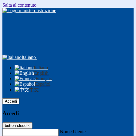
Salta al contenuto
Italiano
Italiano
English
Français
Español
中文
Accedi
Accedi
button close
×
Nome Utente