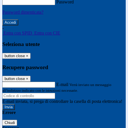
Password
Password dimenticata?
-
Entra con SPID
Entra con CIE
Seleziona utente
button close
×
Recupero password
button close
×
E-mail
Verrà inviato un messaggio
all'indirizzo indicato con le istruzioni necessarie.
E-mail inviata, si prega di controllare la casella di posta elettronica!
Errore
Chiudi