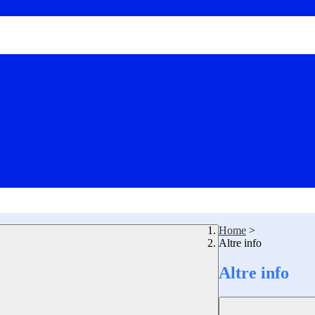
Home
>
Altre info
Altre info