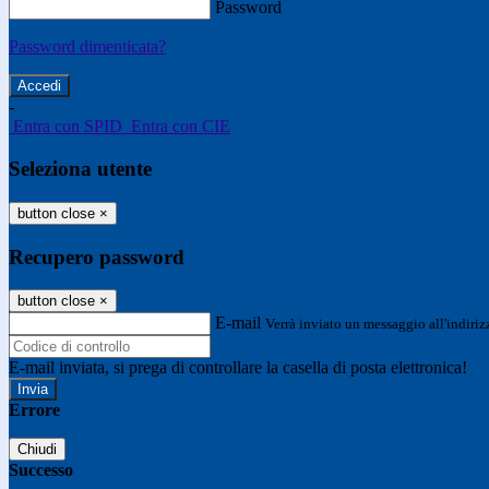
Password
Password dimenticata?
-
Entra con SPID
Entra con CIE
Seleziona utente
button close
×
Recupero password
button close
×
E-mail
Verrà inviato un messaggio all'indirizz
E-mail inviata, si prega di controllare la casella di posta elettronica!
Errore
Chiudi
Successo