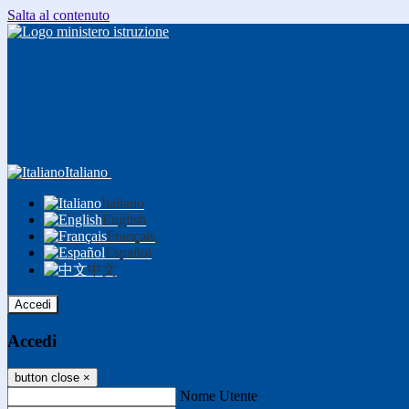
Salta al contenuto
Italiano
Italiano
English
Français
Español
中文
Accedi
Accedi
button close
×
Nome Utente