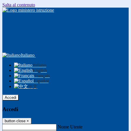
Salta al contenuto
Italiano
Italiano
English
Français
Español
中文
Accedi
Accedi
button close
×
Nome Utente