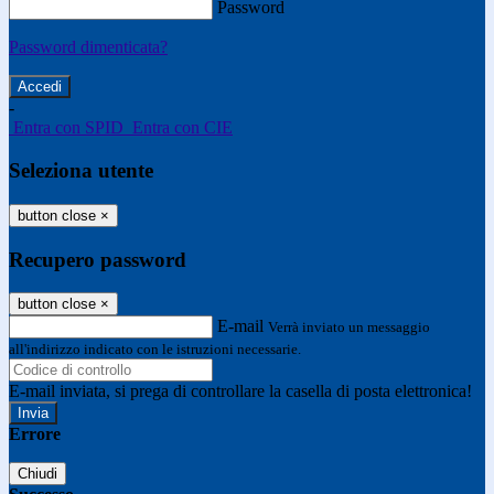
Password
Password dimenticata?
-
Entra con SPID
Entra con CIE
Seleziona utente
button close
×
Recupero password
button close
×
E-mail
Verrà inviato un messaggio
all'indirizzo indicato con le istruzioni necessarie.
E-mail inviata, si prega di controllare la casella di posta elettronica!
Errore
Chiudi