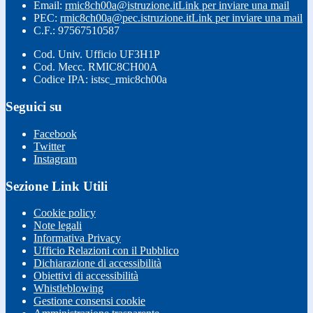
Email:
rmic8ch00a@istruzione.it
Link per inviare una mail
PEC:
rmic8ch00a@pec.istruzione.it
Link per inviare una mail
C.F.: 97567510587
Cod. Univ. Ufficio UF3H1P
Cod. Mecc. RMIC8CH00A
Codice IPA: istsc_rmic8ch00a
Seguici su
Facebook
Twitter
Instagram
Sezione Link Utili
Cookie policy
Note legali
Informativa Privacy
Ufficio Relazioni con il Pubblico
Dichiarazione di accessibilità
Obiettivi di accessibilità
Whistleblowing
Gestione consensi cookie