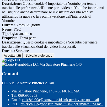
Descrizione:
Questo cookie è impostato da Youtube per tenere
traccia delle preferenze dell'utente per i video di Youtube incorporati
nei siti; può anche determinare se il visitatore del sito web sta
utilizzando la nuova o la vecchia versione dell'interfaccia di
Youtube.
Durata:
5 mesi 29 giorni
Nome:
YSC
Tipologia:
analitico
Proprieta:
Terza parte
Descrizione:
Questo cookie è impostato da YouTube per tenere
traccia delle visualizzazioni dei video incorporati.
Durata:
Sessione
Accetta tutti
Salva le preferenze
I.C. Via Salvatore Pincherle 140
Contatti
I.C. Via Salvatore Pincherle 140
Via Salvatore Pincherle, 140 - 00146 ROMA
Tel:
0695955253
Email:
rmic8ch00a@istruzione.it
Link per inviare una mail
PEC:
rmic8ch00a@pec.istruzione.it
Link per inviare una mail