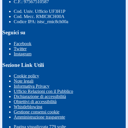
C.F.: 97567510587
Cod. Univ. Ufficio UF3H1P
Cod. Mecc. RMIC8CH00A
Codice IPA: istsc_rmic8ch00a
Seguici su
Facebook
Twitter
Instagram
Sezione Link Utili
Cookie policy
Note legali
Informativa Privacy
Ufficio Relazioni con il Pubblico
Dichiarazione di accessibilità
Obiettivi di accessibilità
Whistleblowing
Gestione consensi cookie
Amministrazione trasparente
Pagina visualizzata
779
volte