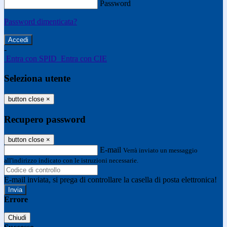
Password
Password dimenticata?
-
Entra con SPID
Entra con CIE
Seleziona utente
button close
×
Recupero password
button close
×
E-mail
Verrà inviato un messaggio
all'indirizzo indicato con le istruzioni necessarie.
E-mail inviata, si prega di controllare la casella di posta elettronica!
Errore
Chiudi