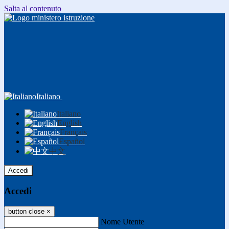
Salta al contenuto
Italiano
Italiano
English
Français
Español
中文
Accedi
Accedi
button close
×
Nome Utente