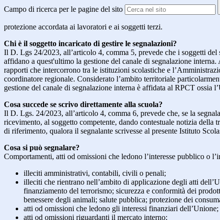
Campo di ricerca per le pagine del sito
protezione accordata ai lavoratori e ai soggetti terzi.
Chi è il soggetto incaricato di gestire le segnalazioni?
Il D. Lgs 24/2023, all’articolo 4, comma 5, prevede che i soggetti del
affidano a quest'ultimo la gestione del canale di segnalazione interna.
rapporti che intercorrono tra le istituzioni scolastiche e l’Amministrazio
coordinatore regionale. Considerato l’ambito territoriale particolarmente
gestione del canale di segnalazione interna è affidata al RPCT ossia l
Cosa succede se scrivo direttamente alla scuola?
Il D. Lgs. 24/2023, all’articolo 4, comma 6, prevede che, se la segnal
ricevimento, al soggetto competente, dando contestuale notizia della 
di riferimento, qualora il segnalante scrivesse al presente Istituto Sco
Cosa si può segnalare?
Comportamenti, atti od omissioni che ledono l’interesse pubblico o l’i
illeciti amministrativi, contabili, civili o penali;
illeciti che rientrano nell’ambito di applicazione degli atti dell’
finanziamento del terrorismo; sicurezza e conformità dei prodotti
benessere degli animali; salute pubblica; protezione dei consumato
atti od omissioni che ledono gli interessi finanziari dell’Unione;
atti od omissioni riguardanti il mercato interno;