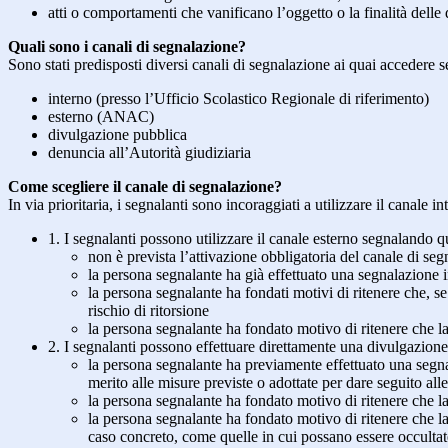
atti o comportamenti che vanificano l’oggetto o la finalità delle d
Quali sono i canali di segnalazione?
Sono stati predisposti diversi canali di segnalazione ai quai accedere 
interno (presso l’Ufficio Scolastico Regionale di riferimento)
esterno (ANAC)
divulgazione pubblica
denuncia all’Autorità giudiziaria
Come scegliere il canale di segnalazione?
In via prioritaria, i segnalanti sono incoraggiati a utilizzare il canale
1. I segnalanti possono utilizzare il canale esterno segnaland
non è prevista l’attivazione obbligatoria del canale di se
la persona segnalante ha già effettuato una segnalazione i
la persona segnalante ha fondati motivi di ritenere che, s
rischio di ritorsione
la persona segnalante ha fondato motivo di ritenere che la
2. I segnalanti possono effettuare direttamente una divulgazion
la persona segnalante ha previamente effettuato una segnal
merito alle misure previste o adottate per dare seguito all
la persona segnalante ha fondato motivo di ritenere che la
la persona segnalante ha fondato motivo di ritenere che la
caso concreto, come quelle in cui possano essere occultate