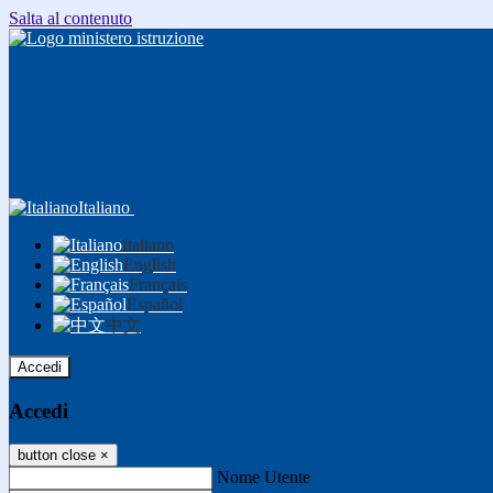
Salta al contenuto
Italiano
Italiano
English
Français
Español
中文
Accedi
Accedi
button close
×
Nome Utente