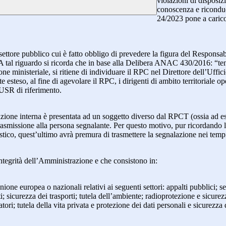
violazioni di disposiz
conoscenza e riconduc
24/2023 pone a carico 
 settore pubblico cui è fatto obbligo di prevedere la figura del Respon
 A tal riguardo si ricorda che in base alla Delibera ANAC 430/2016: “tenu
ne ministeriale, si ritiene di individuare il RPC nel Direttore dell’Uffici
 esteso, al fine di agevolare il RPC, i dirigenti di ambito territoriale o
’USR di riferimento.
azione interna è presentata ad un soggetto diverso dal RPCT (ossia ad ese
trasmissione alla persona segnalante. Per questo motivo, pur ricordand
lastico, quest’ultimo avrà premura di trasmettere la segnalazione nei tem
ntegrità dell’Amministrazione e che consistono in:
Unione europea o nazionali relativi ai seguenti settori: appalti pubblici; s
; sicurezza dei trasporti; tutela dell’ambiente; radioprotezione e sicurez
ri; tutela della vita privata e protezione dei dati personali e sicurezza de