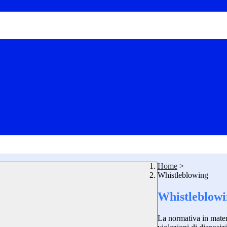
Home
>
Whistleblowing
Whistleblow
La normativa in mater