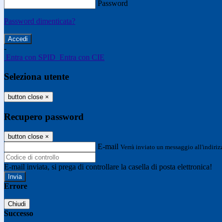
Password
Password dimenticata?
-
Entra con SPID
Entra con CIE
Seleziona utente
button close
×
Recupero password
button close
×
E-mail
Verrà inviato un messaggio all'indirizz
E-mail inviata, si prega di controllare la casella di posta elettronica!
Errore
Chiudi
Successo