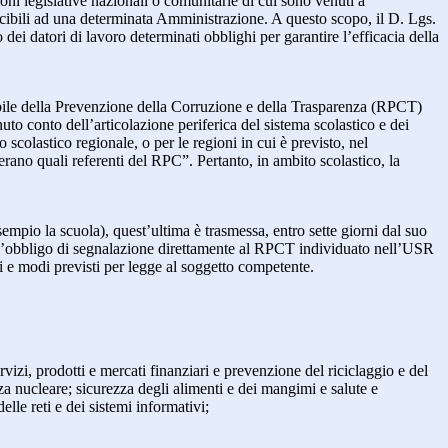
ioni legislative nazionali o comunitarie di cui sono venuti a
ibili ad una determinata Amministrazione. A questo scopo, il D. Lgs.
dei datori di lavoro determinati obblighi per garantire l’efficacia della
sabile della Prevenzione della Corruzione e della Trasparenza (RPCT)
to conto dell’articolazione periferica del sistema scolastico e dei
o scolastico regionale, o per le regioni in cui è previsto, nel
perano quali referenti del RPC”. Pertanto, in ambito scolastico, la
mpio la scuola), quest’ultima è trasmessa, entro sette giorni dal suo
o l’obbligo di segnalazione direttamente al RPCT individuato nell’USR
pi e modi previsti per legge al soggetto competente.
ervizi, prodotti e mercati finanziari e prevenzione del riciclaggio e del
za nucleare; sicurezza degli alimenti e dei mangimi e salute e
lle reti e dei sistemi informativi;