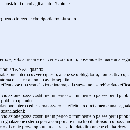
isposizioni di cui agli atti dell’Unione.
seguendo le regole che riportiamo più sotto.
 interno e, solo al ricorrere di certe condizioni, possono effettuare una s
o quindi ad ANAC quando:
gnalazione interna ovvero questo, anche se obbligatorio, non è attivo o, 
nterna e la stessa non ha avuto seguito
e effettuasse una segnalazione interna, alla stessa non sarebbe dato eff
 violazione possa costituire un pericolo imminente o palese per il pubbl
e pubblica quando:
azione interna ed esterna ovvero ha effettuato direttamente una segnalazio
e segnalazioni;
 violazione possa costituire un pericolo imminente o palese per il pubbli
 segnalazione esterna possa comportare il rischio di ritorsioni o possa n
 o distrutte prove oppure in cui vi sia fondato timore che chi ha ricevut