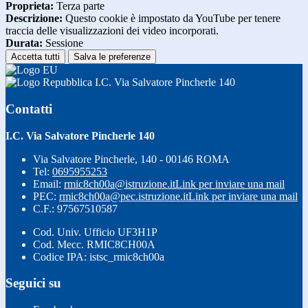
Proprieta:
Terza parte
Descrizione:
Questo cookie è impostato da YouTube per tenere
traccia delle visualizzazioni dei video incorporati.
Durata:
Sessione
Accetta tutti
Salva le preferenze
I.C. Via Salvatore Pincherle 140
Contatti
I.C. Via Salvatore Pincherle 140
Via Salvatore Pincherle, 140 - 00146 ROMA
Tel:
0695955253
Email:
rmic8ch00a@istruzione.it
Link per inviare una mail
PEC:
rmic8ch00a@pec.istruzione.it
Link per inviare una mail
C.F.: 97567510587
Cod. Univ. Ufficio UF3H1P
Cod. Mecc. RMIC8CH00A
Codice IPA: istsc_rmic8ch00a
Seguici su