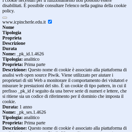
I cookie necessari per il funzionamento non possono essere
disabilitati. È possibile consultare l'elenco nella pagina della cookie
policy.
www.icpincherle.edu.it
Nome
Tipologia
Proprieta
Descrizione
Durata
Nome:
_pk_id.1.4626
Tipologia:
analitico
Proprieta:
Prima parte
Descrizione:
Questo nome di cookie è associato alla piattaforma di
analisi web open source Piwik. Viene utilizzato per aiutare i
proprietari di siti Web a monitorare il comportamento dei visitatori e
misurare le prestazioni del sito. È un cookie di tipo pattern, in cui il
prefisso _pk_id è seguito da una breve serie di numeri e lettere, che
si ritiene sia un codice di riferimento per il dominio che imposta il
cookie.
Durata:
1 anno
Nome:
_pk_ses.1.4626
Tipologia:
analitico
Proprieta:
Prima parte
Descrizione:
Questo nome di cookie è associato alla piattaforma di