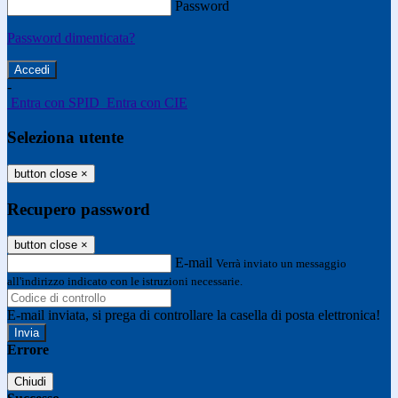
Password
Password dimenticata?
-
Entra con SPID
Entra con CIE
Seleziona utente
button close
×
Recupero password
button close
×
E-mail
Verrà inviato un messaggio
all'indirizzo indicato con le istruzioni necessarie.
E-mail inviata, si prega di controllare la casella di posta elettronica!
Errore
Chiudi