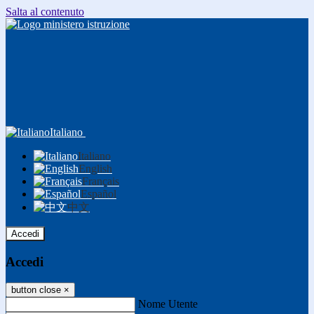
Salta al contenuto
Italiano
Italiano
English
Français
Español
中文
Accedi
Accedi
button close
×
Nome Utente