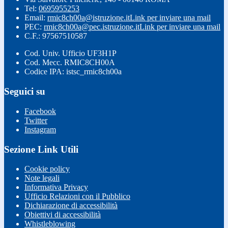
Tel:
0695955253
Email:
rmic8ch00a@istruzione.it
Link per inviare una mail
PEC:
rmic8ch00a@pec.istruzione.it
Link per inviare una mail
C.F.: 97567510587
Cod. Univ. Ufficio UF3H1P
Cod. Mecc. RMIC8CH00A
Codice IPA: istsc_rmic8ch00a
Seguici su
Facebook
Twitter
Instagram
Sezione Link Utili
Cookie policy
Note legali
Informativa Privacy
Ufficio Relazioni con il Pubblico
Dichiarazione di accessibilità
Obiettivi di accessibilità
Whistleblowing