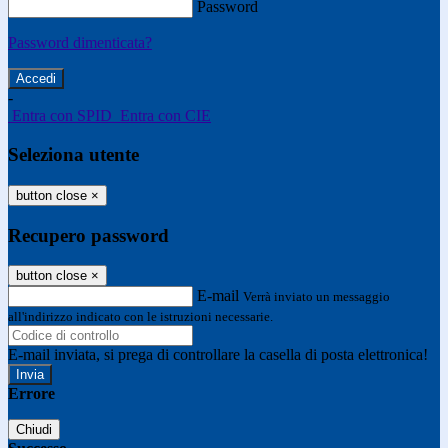
Password
Password dimenticata?
-
Entra con SPID
Entra con CIE
Seleziona utente
button close
×
Recupero password
button close
×
E-mail
Verrà inviato un messaggio
all'indirizzo indicato con le istruzioni necessarie.
E-mail inviata, si prega di controllare la casella di posta elettronica!
Errore
Chiudi