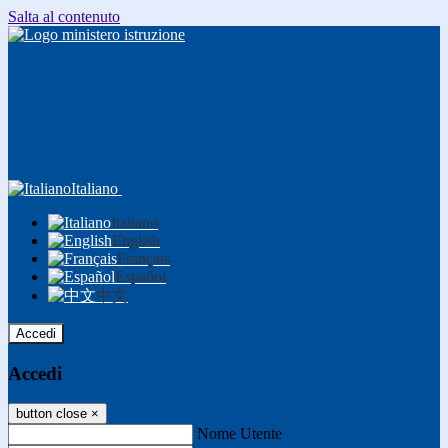
Salta al contenuto
Italiano
Italiano
English
Français
Español
中文
Accedi
Accedi
button close
×
Nome Utente