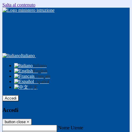
Salta al contenuto
Italiano
Italiano
English
Français
Español
中文
Accedi
Accedi
button close
×
Nome Utente