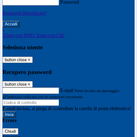
Password
Password dimenticata?
-
Entra con SPID
Entra con CIE
Seleziona utente
button close
×
Recupero password
button close
×
E-mail
Verrà inviato un messaggio
all'indirizzo indicato con le istruzioni necessarie.
E-mail inviata, si prega di controllare la casella di posta elettronica!
Errore
Chiudi