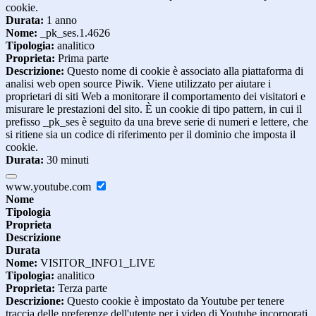
cookie.
Durata:
1 anno
Nome:
_pk_ses.1.4626
Tipologia:
analitico
Proprieta:
Prima parte
Descrizione:
Questo nome di cookie è associato alla piattaforma di
analisi web open source Piwik. Viene utilizzato per aiutare i
proprietari di siti Web a monitorare il comportamento dei visitatori e
misurare le prestazioni del sito. È un cookie di tipo pattern, in cui il
prefisso _pk_ses è seguito da una breve serie di numeri e lettere, che
si ritiene sia un codice di riferimento per il dominio che imposta il
cookie.
Durata:
30 minuti
www.youtube.com
Nome
Tipologia
Proprieta
Descrizione
Durata
Nome:
VISITOR_INFO1_LIVE
Tipologia:
analitico
Proprieta:
Terza parte
Descrizione:
Questo cookie è impostato da Youtube per tenere
traccia delle preferenze dell'utente per i video di Youtube incorporati