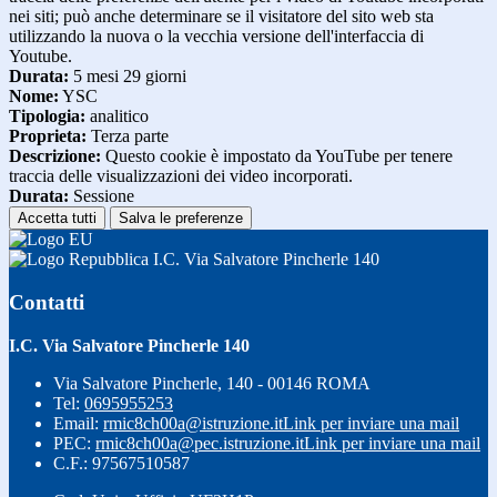
nei siti; può anche determinare se il visitatore del sito web sta
utilizzando la nuova o la vecchia versione dell'interfaccia di
Youtube.
Durata:
5 mesi 29 giorni
Nome:
YSC
Tipologia:
analitico
Proprieta:
Terza parte
Descrizione:
Questo cookie è impostato da YouTube per tenere
traccia delle visualizzazioni dei video incorporati.
Durata:
Sessione
Accetta tutti
Salva le preferenze
I.C. Via Salvatore Pincherle 140
Contatti
I.C. Via Salvatore Pincherle 140
Via Salvatore Pincherle, 140 - 00146 ROMA
Tel:
0695955253
Email:
rmic8ch00a@istruzione.it
Link per inviare una mail
PEC:
rmic8ch00a@pec.istruzione.it
Link per inviare una mail
C.F.: 97567510587