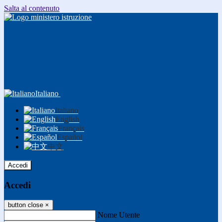
Salta al contenuto
Italiano
Italiano
English
Français
Español
中文
Accedi
Accedi
button close
×
Nome Utente