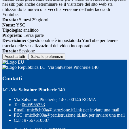
nei siti; può anche determinare se il visitatore del sito web sta
utilizzando la nuova o la vecchia versione dell'interfaccia di
Youtube.
Durata:
5 mesi 29 giorni
Nome:
YSC
Tipologia:
analitico
Proprieta:
Terza parte
Descrizione:
Questo cookie è impostato da YouTube per tenere
traccia delle visualizzazioni dei video incorporati.
Durata:
Sessione
Accetta tutti
Salva le preferenze
I.C. Via Salvatore Pincherle 140
Contatti
I.C. Via Salvatore Pincherle 140
Via Salvatore Pincherle, 140 - 00146 ROMA
Tel:
0695955253
Email:
rmic8ch00a@istruzione.it
Link per inviare una mail
PEC:
rmic8ch00a@pec.istruzione.it
Link per inviare una mail
C.F.: 97567510587