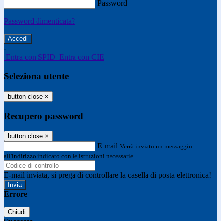
Password
Password dimenticata?
-
Entra con SPID
Entra con CIE
Seleziona utente
button close
×
Recupero password
button close
×
E-mail
Verrà inviato un messaggio
all'indirizzo indicato con le istruzioni necessarie.
E-mail inviata, si prega di controllare la casella di posta elettronica!
Errore
Chiudi