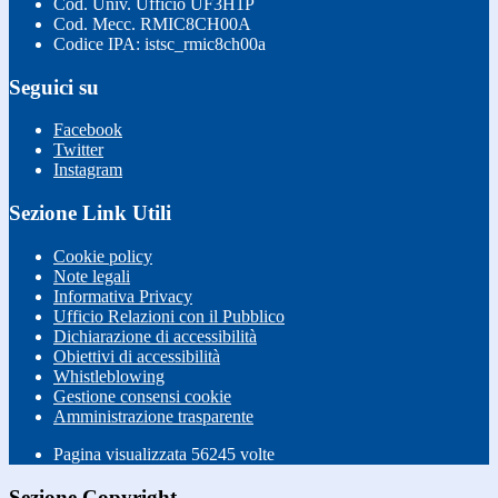
Cod. Univ. Ufficio UF3H1P
Cod. Mecc. RMIC8CH00A
Codice IPA: istsc_rmic8ch00a
Seguici su
Facebook
Twitter
Instagram
Sezione Link Utili
Cookie policy
Note legali
Informativa Privacy
Ufficio Relazioni con il Pubblico
Dichiarazione di accessibilità
Obiettivi di accessibilità
Whistleblowing
Gestione consensi cookie
Amministrazione trasparente
Pagina visualizzata
56245
volte
Sezione Copyright