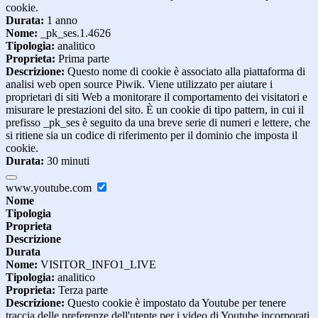
cookie.
Durata:
1 anno
Nome:
_pk_ses.1.4626
Tipologia:
analitico
Proprieta:
Prima parte
Descrizione:
Questo nome di cookie è associato alla piattaforma di
analisi web open source Piwik. Viene utilizzato per aiutare i
proprietari di siti Web a monitorare il comportamento dei visitatori e
misurare le prestazioni del sito. È un cookie di tipo pattern, in cui il
prefisso _pk_ses è seguito da una breve serie di numeri e lettere, che
si ritiene sia un codice di riferimento per il dominio che imposta il
cookie.
Durata:
30 minuti
www.youtube.com
Nome
Tipologia
Proprieta
Descrizione
Durata
Nome:
VISITOR_INFO1_LIVE
Tipologia:
analitico
Proprieta:
Terza parte
Descrizione:
Questo cookie è impostato da Youtube per tenere
traccia delle preferenze dell'utente per i video di Youtube incorporati