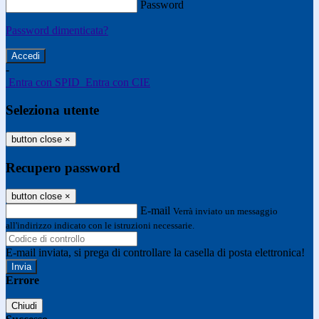
Password
Password dimenticata?
-
Entra con SPID
Entra con CIE
Seleziona utente
button close
×
Recupero password
button close
×
E-mail
Verrà inviato un messaggio
all'indirizzo indicato con le istruzioni necessarie.
E-mail inviata, si prega di controllare la casella di posta elettronica!
Errore
Chiudi