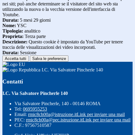
nei siti; può anche determinare se il visitatore del sito web sta
utilizzando la nuova o la vecchia versione dell'interfaccia di
Youtube.
Durata:
5 mesi 29 giorni
Nome:
YSC
Tipologia:
analitico
Proprieta:
Terza parte
Descrizione:
Questo cookie è impostato da YouTube per tenere
traccia delle visualizzazioni dei video incorporati.
Durata:
Sessione
Accetta tutti
Salva le preferenze
I.C. Via Salvatore Pincherle 140
Contatti
I.C. Via Salvatore Pincherle 140
Via Salvatore Pincherle, 140 - 00146 ROMA
Tel:
0695955253
Email:
rmic8ch00a@istruzione.it
Link per inviare una mail
PEC:
rmic8ch00a@pec.istruzione.it
Link per inviare una mail
C.F.: 97567510587