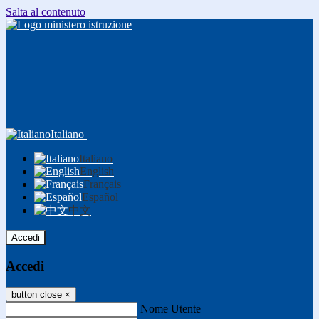
Salta al contenuto
Italiano
Italiano
English
Français
Español
中文
Accedi
Accedi
button close
×
Nome Utente