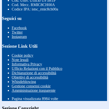
Cod. Univ. Ufficio UF3H1P
Cod. Mecc. RMIC8CH00A
Codice IPA: istsc_rmic8ch00a
Seguici su
Facebook
Twitter
Instagram
Sezione Link Utili
Cookie policy
Note legali
Informativa Privacy
Ufficio Relazioni con il Pubblico
Dichiarazione di accessibilità
Obiettivi di accessibilità
Whistleblowing
Gestione consensi cookie
Amministrazione trasparente
Pagina visualizzata
8984
volte
Sezione Copyright