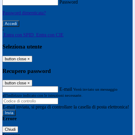
Password
Password dimenticata?
-
Entra con SPID
Entra con CIE
Seleziona utente
button close
×
Recupero password
button close
×
E-mail
Verrà inviato un messaggio
all'indirizzo indicato con le istruzioni necessarie.
E-mail inviata, si prega di controllare la casella di posta elettronica!
Errore
Chiudi