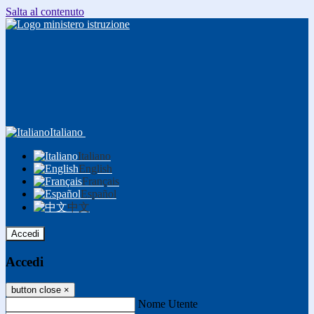
Salta al contenuto
Italiano
Italiano
English
Français
Español
中文
Accedi
Accedi
button close
×
Nome Utente