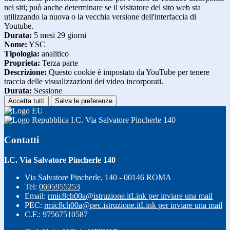
nei siti; può anche determinare se il visitatore del sito web sta
utilizzando la nuova o la vecchia versione dell'interfaccia di
Youtube.
Durata:
5 mesi 29 giorni
Nome:
YSC
Tipologia:
analitico
Proprieta:
Terza parte
Descrizione:
Questo cookie è impostato da YouTube per tenere
traccia delle visualizzazioni dei video incorporati.
Durata:
Sessione
Accetta tutti
Salva le preferenze
I.C. Via Salvatore Pincherle 140
Contatti
I.C. Via Salvatore Pincherle 140
Via Salvatore Pincherle, 140 - 00146 ROMA
Tel:
0695955253
Email:
rmic8ch00a@istruzione.it
Link per inviare una mail
PEC:
rmic8ch00a@pec.istruzione.it
Link per inviare una mail
C.F.: 97567510587