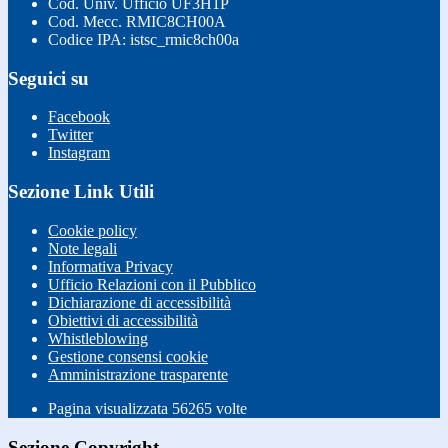
Cod. Univ. Ufficio UF3H1P
Cod. Mecc. RMIC8CH00A
Codice IPA: istsc_rmic8ch00a
Seguici su
Facebook
Twitter
Instagram
Sezione Link Utili
Cookie policy
Note legali
Informativa Privacy
Ufficio Relazioni con il Pubblico
Dichiarazione di accessibilità
Obiettivi di accessibilità
Whistleblowing
Gestione consensi cookie
Amministrazione trasparente
Pagina visualizzata
56265
volte
Sezione Copyright