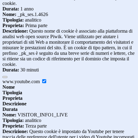
cookie.
Durata:
1 anno
Nome:
_pk_ses.1.4626
Tipologia:
analitico
Proprieta:
Prima parte
Descrizione:
Questo nome di cookie è associato alla piattaforma di
analisi web open source Piwik. Viene utilizzato per aiutare i
proprietari di siti Web a monitorare il comportamento dei visitatori e
misurare le prestazioni del sito. È un cookie di tipo pattern, in cui il
prefisso _pk_ses è seguito da una breve serie di numeri e lettere, che
si ritiene sia un codice di riferimento per il dominio che imposta il
cookie.
Durata:
30 minuti
www.youtube.com
Nome
Tipologia
Proprieta
Descrizione
Durata
Nome:
VISITOR_INFO1_LIVE
Tipologia:
analitico
Proprieta:
Terza parte
Descrizione:
Questo cookie è impostato da Youtube per tenere
traccia delle preferenze dell'utente per i video di Youtube incorporati