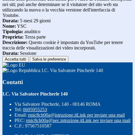
nei siti; può anche determinare se il visitatore del sito web sta
utilizzando la nuova o la vecchia versione dell'interfaccia di
Youtube.
Durata:
5 mesi 29 giorni
Nome:
YSC
Tipologia:
analitico
Proprieta:
Terza parte
Descrizione:
Questo cookie è impostato da YouTube per tenere
traccia delle visualizzazioni dei video incorporati.
Durata:
Sessione
Accetta tutti
Salva le preferenze
I.C. Via Salvatore Pincherle 140
Contatti
I.C. Via Salvatore Pincherle 140
Via Salvatore Pincherle, 140 - 00146 ROMA
Tel:
0695955253
Email:
rmic8ch00a@istruzione.it
Link per inviare una mail
PEC:
rmic8ch00a@pec.istruzione.it
Link per inviare una mail
C.F.: 97567510587