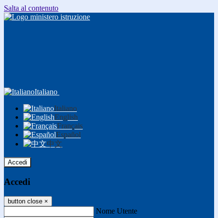
Salta al contenuto
Italiano
Italiano
English
Français
Español
中文
Accedi
Accedi
button close
×
Nome Utente