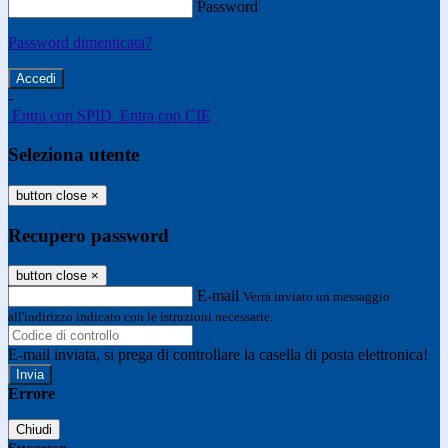
Password
Password dimenticata?
-
Entra con SPID
Entra con CIE
Seleziona utente
button close
×
Recupero password
button close
×
E-mail
Verrà inviato un messaggio
all'indirizzo indicato con le istruzioni necessarie.
E-mail inviata, si prega di controllare la casella di posta elettronica!
Errore
Chiudi