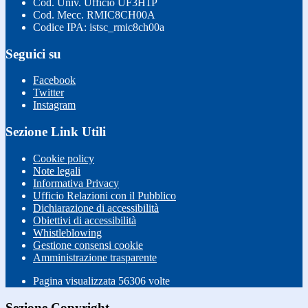
Cod. Univ. Ufficio UF3H1P
Cod. Mecc. RMIC8CH00A
Codice IPA: istsc_rmic8ch00a
Seguici su
Facebook
Twitter
Instagram
Sezione Link Utili
Cookie policy
Note legali
Informativa Privacy
Ufficio Relazioni con il Pubblico
Dichiarazione di accessibilità
Obiettivi di accessibilità
Whistleblowing
Gestione consensi cookie
Amministrazione trasparente
Pagina visualizzata
56306
volte
Sezione Copyright