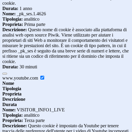
cookie.
Durata:
1 anno
Nome:
_pk_ses.1.4626
Tipologia:
analitico
Proprieta:
Prima parte
Descrizione:
Questo nome di cookie è associato alla piattaforma di
analisi web open source Piwik. Viene utilizzato per aiutare i
proprietari di siti Web a monitorare il comportamento dei visitatori e
misurare le prestazioni del sito. È un cookie di tipo pattern, in cui il
prefisso _pk_ses è seguito da una breve serie di numeri e lettere, che
si ritiene sia un codice di riferimento per il dominio che imposta il
cookie.
Durata:
30 minuti
www.youtube.com
Nome
Tipologia
Proprieta
Descrizione
Durata
Nome:
VISITOR_INFO1_LIVE
Tipologia:
analitico
Proprieta:
Terza parte
Descrizione:
Questo cookie è impostato da Youtube per tenere
traccia delle preferenze dell'utente per i video di Youtube incorporati