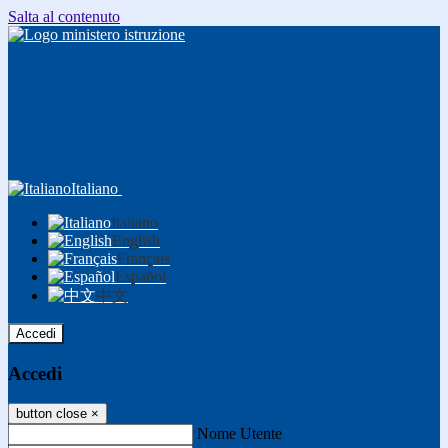
Salta al contenuto
Italiano
Italiano
English
Français
Español
中文
Accedi
Accedi
button close
×
Nome Utente