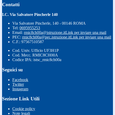
Contatti
I.C. Via Salvatore Pincherle 140
Via Salvatore Pincherle, 140 - 00146 ROMA
Tel:
0695955253
Email:
rmic8ch00a@istruzione.it
Link per inviare una mail
PEC:
rmic8ch00a@pec.istruzione.it
Link per inviare una mail
C.F.: 97567510587
Cod. Univ. Ufficio UF3H1P
Cod. Mecc. RMIC8CH00A
Codice IPA: istsc_rmic8ch00a
Seguici su
Facebook
Twitter
Instagram
Sezione Link Utili
Cookie policy
Note legali