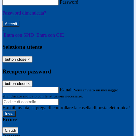
Password
Password dimenticata?
-
Entra con SPID
Entra con CIE
Seleziona utente
button close
×
Recupero password
button close
×
E-mail
Verrà inviato un messaggio
all'indirizzo indicato con le istruzioni necessarie.
E-mail inviata, si prega di controllare la casella di posta elettronica!
Errore
Chiudi