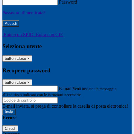
Password
Password dimenticata?
-
Entra con SPID
Entra con CIE
Seleziona utente
button close
×
Recupero password
button close
×
E-mail
Verrà inviato un messaggio
all'indirizzo indicato con le istruzioni necessarie.
E-mail inviata, si prega di controllare la casella di posta elettronica!
Errore
Chiudi