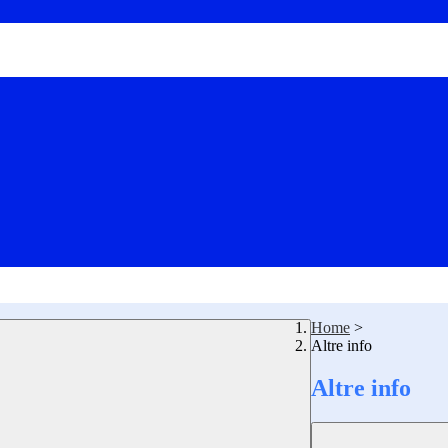
Home
>
Altre info
Altre info