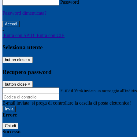
Password
Password dimenticata?
-
Entra con SPID
Entra con CIE
Seleziona utente
button close
×
Recupero password
button close
×
E-mail
Verrà inviato un messaggio all'indirizz
E-mail inviata, si prega di controllare la casella di posta elettronica!
Errore
Chiudi
Successo