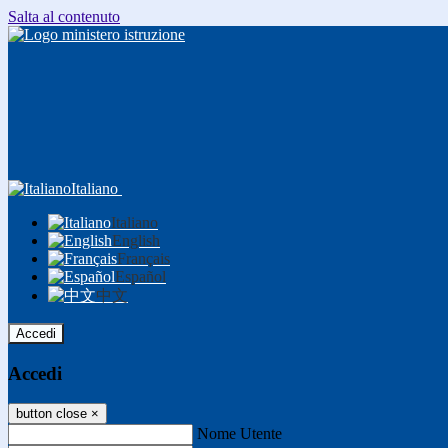
Salta al contenuto
Italiano
Italiano
English
Français
Español
中文
Accedi
Accedi
button close
×
Nome Utente