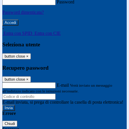
Password
Password dimenticata?
-
Entra con SPID
Entra con CIE
Seleziona utente
button close
×
Recupero password
button close
×
E-mail
Verrà inviato un messaggio
all'indirizzo indicato con le istruzioni necessarie.
E-mail inviata, si prega di controllare la casella di posta elettronica!
Errore
Chiudi