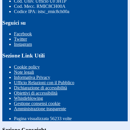
Cod. Univ. Ufficio UF3H1P
Cod. Mecc. RMIC8CH00A
Codice IPA: istsc_rmic8ch00a
Seguici su
Facebook
Twitter
Instagram
Sezione Link Utili
Cookie policy
Note legali
Informativa Privacy
Ufficio Relazioni con il Pubblico
Dichiarazione di accessibilità
Obiettivi di accessibilità
Whistleblowing
Gestione consensi cookie
Amministrazione trasparente
Pagina visualizzata
56233
volte
Sezione Copyright