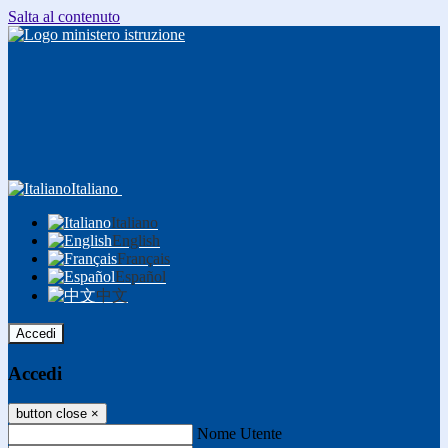
Salta al contenuto
Italiano
Italiano
English
Français
Español
中文
Accedi
Accedi
button close
×
Nome Utente