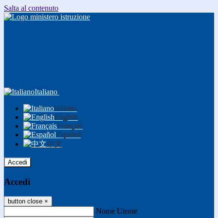
Salta al contenuto
Italiano
Italiano
English
Français
Español
中文
Accedi
Accedi
button close
×
Nome Utente