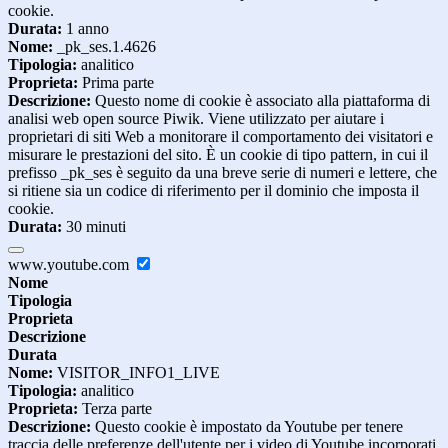
cookie.
Durata:
1 anno
Nome:
_pk_ses.1.4626
Tipologia:
analitico
Proprieta:
Prima parte
Descrizione:
Questo nome di cookie è associato alla piattaforma di
analisi web open source Piwik. Viene utilizzato per aiutare i
proprietari di siti Web a monitorare il comportamento dei visitatori e
misurare le prestazioni del sito. È un cookie di tipo pattern, in cui il
prefisso _pk_ses è seguito da una breve serie di numeri e lettere, che
si ritiene sia un codice di riferimento per il dominio che imposta il
cookie.
Durata:
30 minuti
www.youtube.com
Nome
Tipologia
Proprieta
Descrizione
Durata
Nome:
VISITOR_INFO1_LIVE
Tipologia:
analitico
Proprieta:
Terza parte
Descrizione:
Questo cookie è impostato da Youtube per tenere
traccia delle preferenze dell'utente per i video di Youtube incorporati