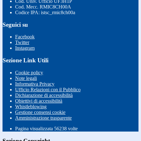
Cod. Univ. Ufficio UF3H1P
Cod. Mecc. RMIC8CH00A
Codice IPA: istsc_rmic8ch00a
Seguici su
Facebook
Twitter
Instagram
Sezione Link Utili
Cookie policy
Note legali
Informativa Privacy
Ufficio Relazioni con il Pubblico
Dichiarazione di accessibilità
Obiettivi di accessibilità
Whistleblowing
Gestione consensi cookie
Amministrazione trasparente
Pagina visualizzata
56238
volte
Sezione Copyright