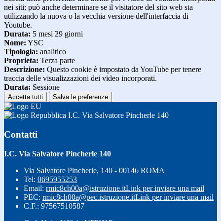
nei siti; può anche determinare se il visitatore del sito web sta
utilizzando la nuova o la vecchia versione dell'interfaccia di
Youtube.
Durata:
5 mesi 29 giorni
Nome:
YSC
Tipologia:
analitico
Proprieta:
Terza parte
Descrizione:
Questo cookie è impostato da YouTube per tenere
traccia delle visualizzazioni dei video incorporati.
Durata:
Sessione
Accetta tutti
Salva le preferenze
I.C. Via Salvatore Pincherle 140
Contatti
I.C. Via Salvatore Pincherle 140
Via Salvatore Pincherle, 140 - 00146 ROMA
Tel:
0695955253
Email:
rmic8ch00a@istruzione.it
Link per inviare una mail
PEC:
rmic8ch00a@pec.istruzione.it
Link per inviare una mail
C.F.: 97567510587