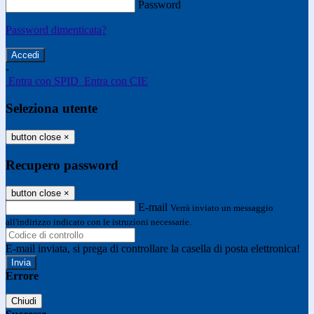
Password
Password dimenticata?
-
Entra con SPID
Entra con CIE
Seleziona utente
button close
×
Recupero password
button close
×
E-mail
Verrà inviato un messaggio
all'indirizzo indicato con le istruzioni necessarie.
E-mail inviata, si prega di controllare la casella di posta elettronica!
Errore
Chiudi