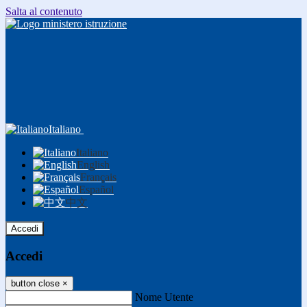
Salta al contenuto
Italiano
Italiano
English
Français
Español
中文
Accedi
Accedi
button close
×
Nome Utente