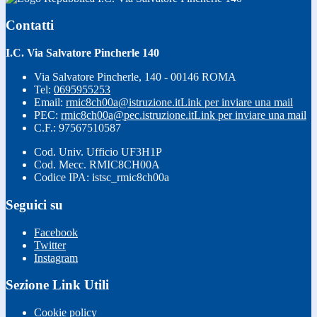
Contatti
I.C. Via Salvatore Pincherle 140
Via Salvatore Pincherle, 140 - 00146 ROMA
Tel:
0695955253
Email:
rmic8ch00a@istruzione.it
Link per inviare una mail
PEC:
rmic8ch00a@pec.istruzione.it
Link per inviare una mail
C.F.: 97567510587
Cod. Univ. Ufficio UF3H1P
Cod. Mecc. RMIC8CH00A
Codice IPA: istsc_rmic8ch00a
Seguici su
Facebook
Twitter
Instagram
Sezione Link Utili
Cookie policy