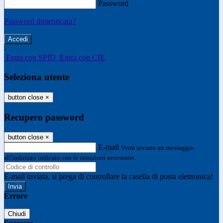
Password
Password dimenticata?
-
Entra con SPID
Entra con CIE
Seleziona utente
button close
×
Recupero password
button close
×
E-mail
Verrà inviato un messaggio
all'indirizzo indicato con le istruzioni necessarie.
E-mail inviata, si prega di controllare la casella di posta elettronica!
Errore
Chiudi