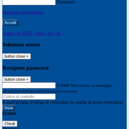
Password
Password dimenticata?
-
Entra con SPID
Entra con CIE
Seleziona utente
button close
×
Recupero password
button close
×
E-mail
Verrà inviato un messaggio
all'indirizzo indicato con le istruzioni necessarie.
E-mail inviata, si prega di controllare la casella di posta elettronica!
Errore
Chiudi