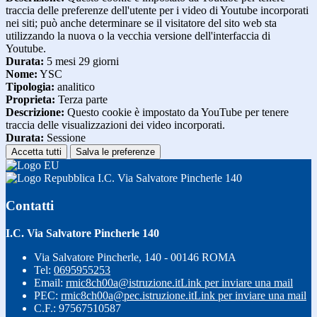
traccia delle preferenze dell'utente per i video di Youtube incorporati
nei siti; può anche determinare se il visitatore del sito web sta
utilizzando la nuova o la vecchia versione dell'interfaccia di
Youtube.
Durata:
5 mesi 29 giorni
Nome:
YSC
Tipologia:
analitico
Proprieta:
Terza parte
Descrizione:
Questo cookie è impostato da YouTube per tenere
traccia delle visualizzazioni dei video incorporati.
Durata:
Sessione
Accetta tutti
Salva le preferenze
I.C. Via Salvatore Pincherle 140
Contatti
I.C. Via Salvatore Pincherle 140
Via Salvatore Pincherle, 140 - 00146 ROMA
Tel:
0695955253
Email:
rmic8ch00a@istruzione.it
Link per inviare una mail
PEC:
rmic8ch00a@pec.istruzione.it
Link per inviare una mail
C.F.: 97567510587