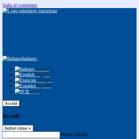
Salta al contenuto
Italiano
Italiano
English
Français
Español
中文
Accedi
Accedi
button close
×
Nome Utente