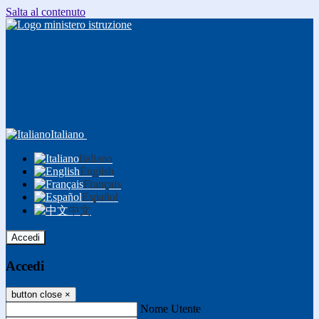
Salta al contenuto
Italiano
Italiano
English
Français
Español
中文
Accedi
Accedi
button close
×
Nome Utente