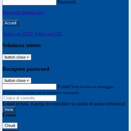
Password
Password dimenticata?
-
Entra con SPID
Entra con CIE
Seleziona utente
button close
×
Recupero password
button close
×
E-mail
Verrà inviato un messaggio
all'indirizzo indicato con le istruzioni necessarie.
E-mail inviata, si prega di controllare la casella di posta elettronica!
Errore
Chiudi