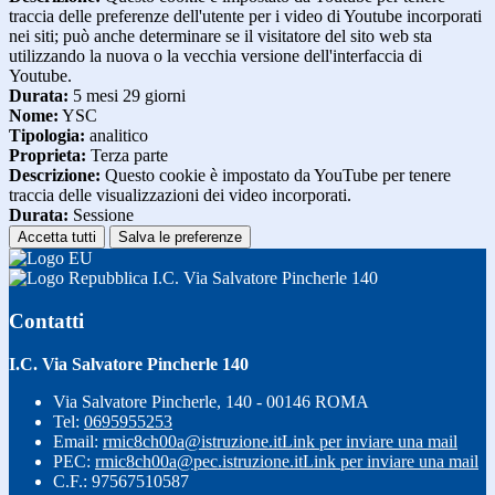
traccia delle preferenze dell'utente per i video di Youtube incorporati
nei siti; può anche determinare se il visitatore del sito web sta
utilizzando la nuova o la vecchia versione dell'interfaccia di
Youtube.
Durata:
5 mesi 29 giorni
Nome:
YSC
Tipologia:
analitico
Proprieta:
Terza parte
Descrizione:
Questo cookie è impostato da YouTube per tenere
traccia delle visualizzazioni dei video incorporati.
Durata:
Sessione
Accetta tutti
Salva le preferenze
I.C. Via Salvatore Pincherle 140
Contatti
I.C. Via Salvatore Pincherle 140
Via Salvatore Pincherle, 140 - 00146 ROMA
Tel:
0695955253
Email:
rmic8ch00a@istruzione.it
Link per inviare una mail
PEC:
rmic8ch00a@pec.istruzione.it
Link per inviare una mail
C.F.: 97567510587