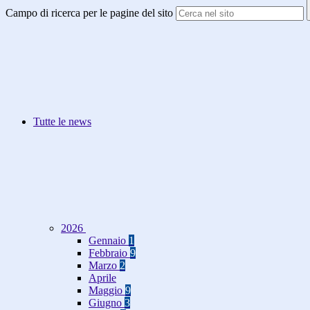
Campo di ricerca per le pagine del sito
Tutte le news
2026
Gennaio
1
Febbraio
9
Marzo
2
Aprile
Maggio
9
Giugno
3