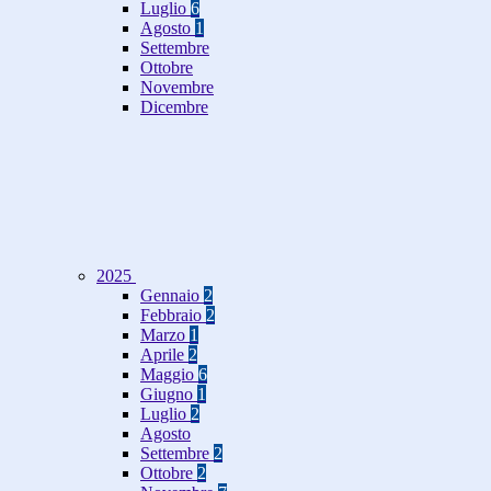
Luglio
6
Agosto
1
Settembre
Ottobre
Novembre
Dicembre
2025
Gennaio
2
Febbraio
2
Marzo
1
Aprile
2
Maggio
6
Giugno
1
Luglio
2
Agosto
Settembre
2
Ottobre
2