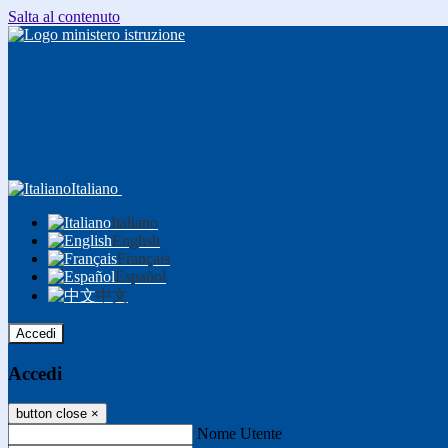
Salta al contenuto
Italiano
Italiano
English
Français
Español
中文
Accedi
Accedi
button close
×
Nome Utente