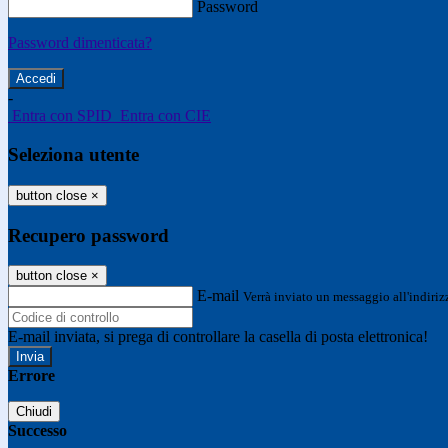
Password
Password dimenticata?
-
Entra con SPID
Entra con CIE
Seleziona utente
button close
×
Recupero password
button close
×
E-mail
Verrà inviato un messaggio all'indirizz
E-mail inviata, si prega di controllare la casella di posta elettronica!
Errore
Chiudi
Successo