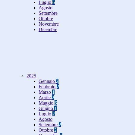
Luglio
6
Agosto
Settembre
Ottobre
Novembre
Dicembre
2025
Gennaio
2
Febbraio
2
Marzo
1
Aprile
2
Maggio
6
Giugno
1
Luglio
2
Agosto
Settembre
2
Ottobre
2