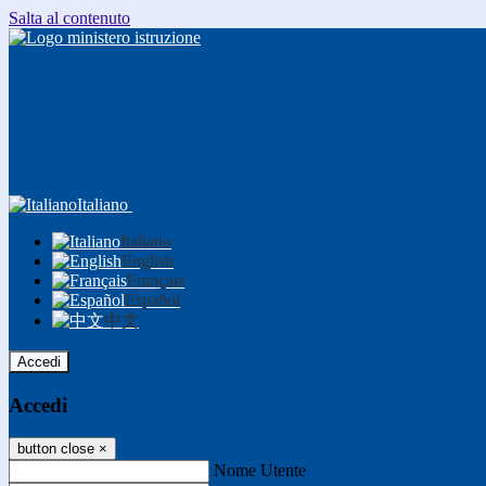
Salta al contenuto
Italiano
Italiano
English
Français
Español
中文
Accedi
Accedi
button close
×
Nome Utente