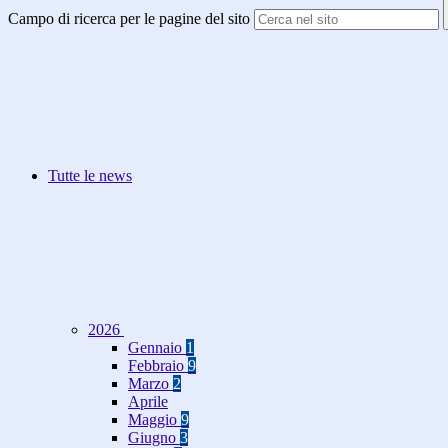
Campo di ricerca per le pagine del sito
Tutte le news
2026
Gennaio
1
Febbraio
9
Marzo
2
Aprile
Maggio
9
Giugno
3