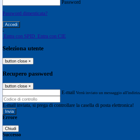
Password
Password dimenticata?
-
Entra con SPID
Entra con CIE
Seleziona utente
button close
×
Recupero password
button close
×
E-mail
Verrà inviato un messaggio all'indirizz
E-mail inviata, si prega di controllare la casella di posta elettronica!
Errore
Chiudi
Successo