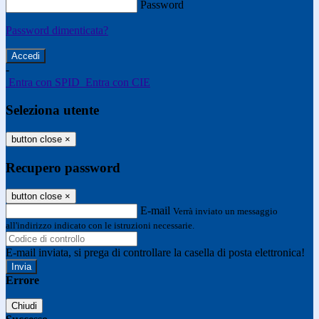
Password
Password dimenticata?
-
Entra con SPID
Entra con CIE
Seleziona utente
button close
×
Recupero password
button close
×
E-mail
Verrà inviato un messaggio
all'indirizzo indicato con le istruzioni necessarie.
E-mail inviata, si prega di controllare la casella di posta elettronica!
Errore
Chiudi