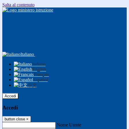
Salta al contenuto
Italiano
Italiano
English
Français
Español
中文
Accedi
Accedi
button close
×
Nome Utente