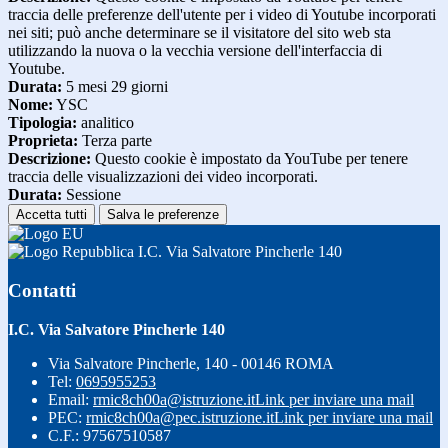
traccia delle preferenze dell'utente per i video di Youtube incorporati
nei siti; può anche determinare se il visitatore del sito web sta
utilizzando la nuova o la vecchia versione dell'interfaccia di
Youtube.
Durata:
5 mesi 29 giorni
Nome:
YSC
Tipologia:
analitico
Proprieta:
Terza parte
Descrizione:
Questo cookie è impostato da YouTube per tenere
traccia delle visualizzazioni dei video incorporati.
Durata:
Sessione
Accetta tutti
Salva le preferenze
I.C. Via Salvatore Pincherle 140
Contatti
I.C. Via Salvatore Pincherle 140
Via Salvatore Pincherle, 140 - 00146 ROMA
Tel:
0695955253
Email:
rmic8ch00a@istruzione.it
Link per inviare una mail
PEC:
rmic8ch00a@pec.istruzione.it
Link per inviare una mail
C.F.: 97567510587