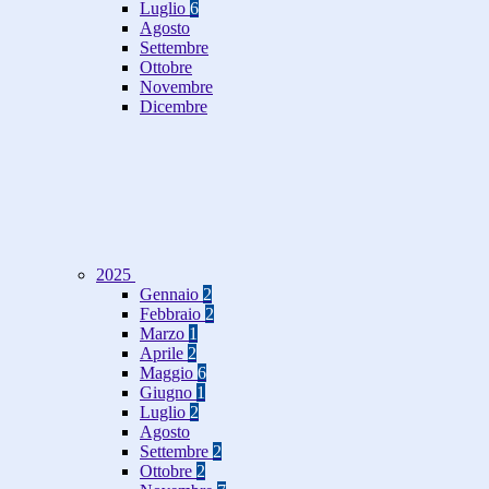
Luglio
6
Agosto
Settembre
Ottobre
Novembre
Dicembre
2025
Gennaio
2
Febbraio
2
Marzo
1
Aprile
2
Maggio
6
Giugno
1
Luglio
2
Agosto
Settembre
2
Ottobre
2