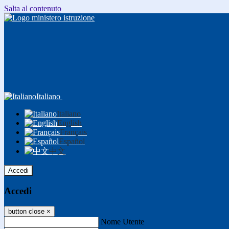
Salta al contenuto
Italiano
Italiano
English
Français
Español
中文
Accedi
Accedi
button close
×
Nome Utente