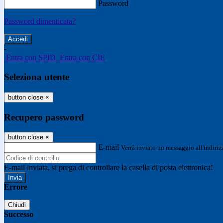
Password
Password dimenticata?
-
Entra con SPID
Entra con CIE
Seleziona utente
button close
×
Recupero password
button close
×
E-mail
Verrà inviato un messaggio all'indirizz
E-mail inviata, si prega di controllare la casella di posta elettronica!
Errore
Chiudi
Successo