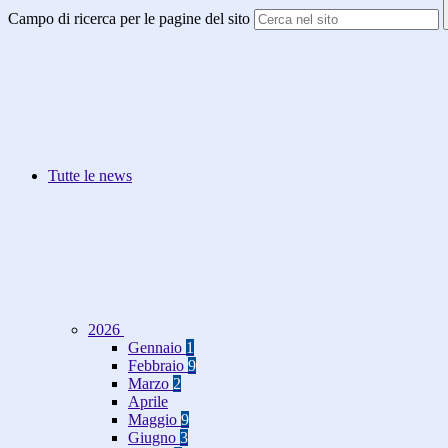
Campo di ricerca per le pagine del sito
Tutte le news
2026
Gennaio
1
Febbraio
9
Marzo
2
Aprile
Maggio
9
Giugno
3