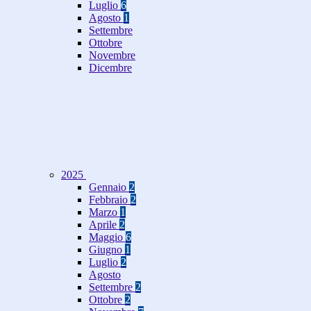
Luglio
6
Agosto
1
Settembre
Ottobre
Novembre
Dicembre
2025
Gennaio
2
Febbraio
2
Marzo
1
Aprile
2
Maggio
6
Giugno
1
Luglio
2
Agosto
Settembre
2
Ottobre
2