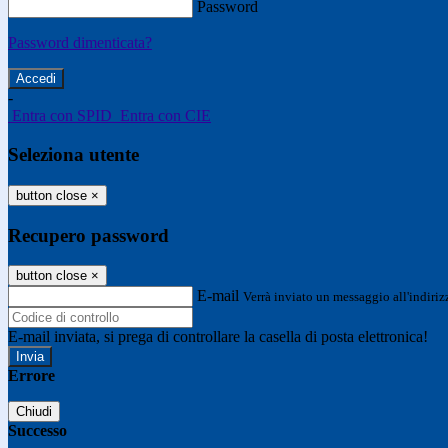
Password
Password dimenticata?
-
Entra con SPID
Entra con CIE
Seleziona utente
button close
×
Recupero password
button close
×
E-mail
Verrà inviato un messaggio all'indirizz
E-mail inviata, si prega di controllare la casella di posta elettronica!
Errore
Chiudi
Successo