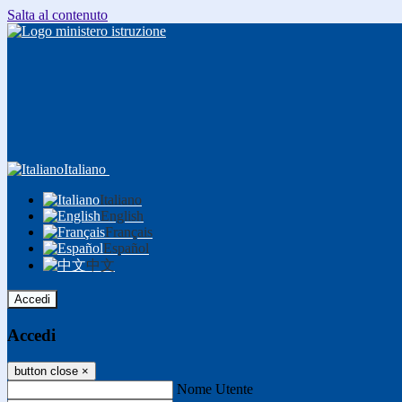
Salta al contenuto
Italiano
Italiano
English
Français
Español
中文
Accedi
Accedi
button close
×
Nome Utente