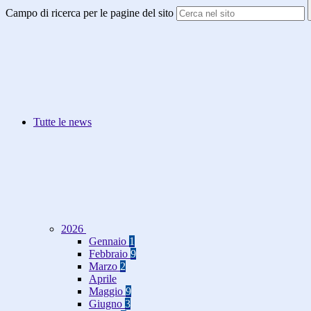
Campo di ricerca per le pagine del sito
Tutte le news
2026
Gennaio
1
Febbraio
9
Marzo
2
Aprile
Maggio
9
Giugno
3