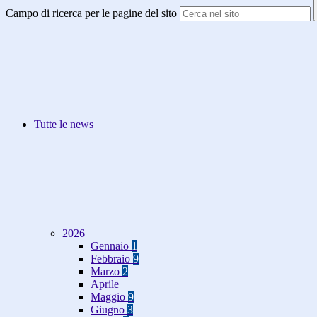
Campo di ricerca per le pagine del sito
Tutte le news
2026
Gennaio
1
Febbraio
9
Marzo
2
Aprile
Maggio
9
Giugno
3