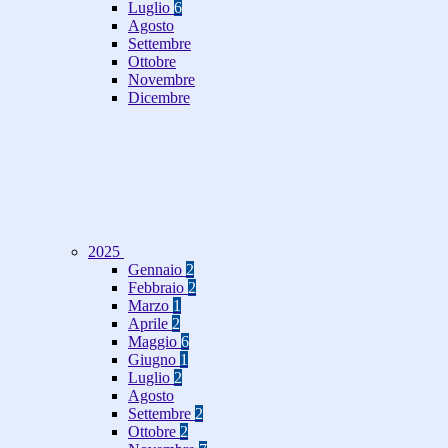
Luglio
6
Agosto
Settembre
Ottobre
Novembre
Dicembre
2025
Gennaio
2
Febbraio
2
Marzo
1
Aprile
2
Maggio
6
Giugno
1
Luglio
2
Agosto
Settembre
2
Ottobre
2