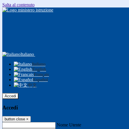
Salta al contenuto
Italiano
Italiano
English
Français
Español
中文
Accedi
Accedi
button close
×
Nome Utente