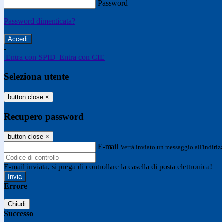
Password
Password dimenticata?
-
Entra con SPID
Entra con CIE
Seleziona utente
button close
×
Recupero password
button close
×
E-mail
Verrà inviato un messaggio all'indirizz
E-mail inviata, si prega di controllare la casella di posta elettronica!
Errore
Chiudi
Successo