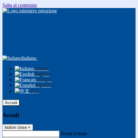
Salta al contenuto
Italiano
Italiano
English
Français
Español
中文
Accedi
Accedi
button close
×
Nome Utente