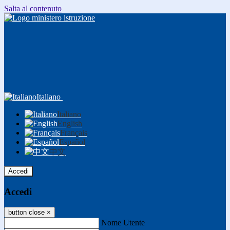
Salta al contenuto
Italiano
Italiano
English
Français
Español
中文
Accedi
Accedi
button close
×
Nome Utente