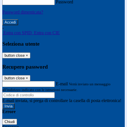
Password
Password dimenticata?
-
Entra con SPID
Entra con CIE
Seleziona utente
button close
×
Recupero password
button close
×
E-mail
Verrà inviato un messaggio
all'indirizzo indicato con le istruzioni necessarie.
E-mail inviata, si prega di controllare la casella di posta elettronica!
Errore
Chiudi