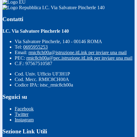
I.C. Via Salvatore Pincherle 140
Contatti
I.C. Via Salvatore Pincherle 140
Via Salvatore Pincherle, 140 - 00146 ROMA
Tel:
0695955253
Email:
rmic8ch00a@istruzione.it
Link per inviare una mail
PEC:
rmic8ch00a@pec.istruzione.it
Link per inviare una mail
C.F.: 97567510587
Cod. Univ. Ufficio UF3H1P
Cod. Mecc. RMIC8CH00A
Codice IPA: istsc_rmic8ch00a
Seguici su
Facebook
Twitter
Instagram
Sezione Link Utili