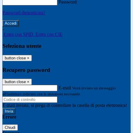
Password
Password dimenticata?
-
Entra con SPID
Entra con CIE
Seleziona utente
button close
×
Recupero password
button close
×
E-mail
Verrà inviato un messaggio
all'indirizzo indicato con le istruzioni necessarie.
E-mail inviata, si prega di controllare la casella di posta elettronica!
Errore
Chiudi