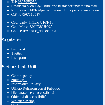
Tel:
0695955253
Email:
rmic8ch00a@istruzione.it
Link per inviare una mail
PEC:
rmic8ch00a@pec.istruzione.it
Link per inviare una mail
C.F.: 97567510587
Cod. Univ. Ufficio UF3H1P
Cod. Mecc. RMIC8CH00A
Codice IPA: istsc_rmic8ch00a
Seguici su
Facebook
Twitter
Instagram
Sezione Link Utili
Cookie policy
Note legali
Informativa Privacy
Ufficio Relazioni con il Pubblico
Dichiarazione di accessibilità
Obiettivi di accessibilità
Whistleblowing