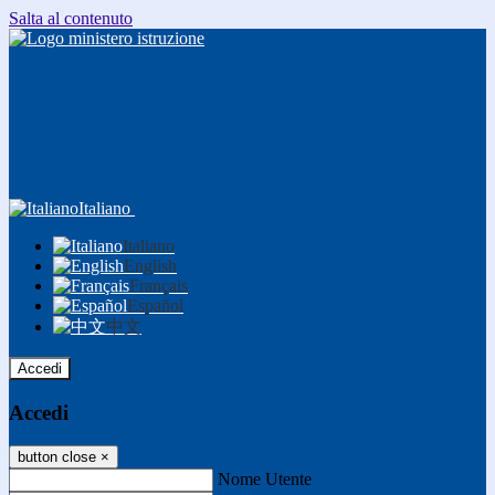
Salta al contenuto
Italiano
Italiano
English
Français
Español
中文
Accedi
Accedi
button close
×
Nome Utente