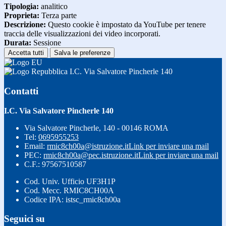
Tipologia:
analitico
Proprieta:
Terza parte
Descrizione:
Questo cookie è impostato da YouTube per tenere
traccia delle visualizzazioni dei video incorporati.
Durata:
Sessione
Accetta tutti
Salva le preferenze
I.C. Via Salvatore Pincherle 140
Contatti
I.C. Via Salvatore Pincherle 140
Via Salvatore Pincherle, 140 - 00146 ROMA
Tel:
0695955253
Email:
rmic8ch00a@istruzione.it
Link per inviare una mail
PEC:
rmic8ch00a@pec.istruzione.it
Link per inviare una mail
C.F.: 97567510587
Cod. Univ. Ufficio UF3H1P
Cod. Mecc. RMIC8CH00A
Codice IPA: istsc_rmic8ch00a
Seguici su