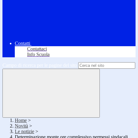
Contatti
Contattaci
Info Scuola
Campo di ricerca per le pagine del sito
Home
>
Novità
>
Le notizie
>
Determinazione monte ore complessivo permessi sindacali