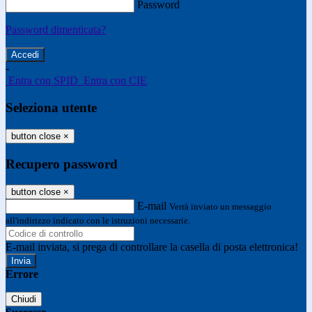
Password
Password dimenticata?
-
Entra con SPID
Entra con CIE
Seleziona utente
button close
×
Recupero password
button close
×
E-mail
Verrà inviato un messaggio
all'indirizzo indicato con le istruzioni necessarie.
E-mail inviata, si prega di controllare la casella di posta elettronica!
Errore
Chiudi