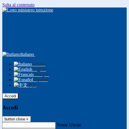
Salta al contenuto
Italiano
Italiano
English
Français
Español
中文
Accedi
Accedi
button close
×
Nome Utente