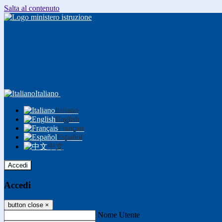
Salta al contenuto
Italiano
Italiano
English
Français
Español
中文
Accedi
Accedi
button close
×
Nome Utente