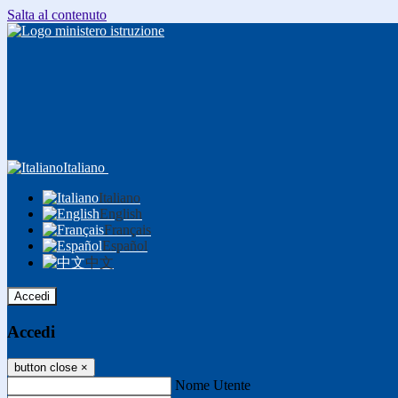
Salta al contenuto
Italiano
Italiano
English
Français
Español
中文
Accedi
Accedi
button close
×
Nome Utente