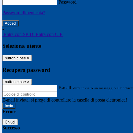
Password
Password dimenticata?
-
Entra con SPID
Entra con CIE
Seleziona utente
button close
×
Recupero password
button close
×
E-mail
Verrà inviato un messaggio all'indirizz
E-mail inviata, si prega di controllare la casella di posta elettronica!
Errore
Chiudi
Successo