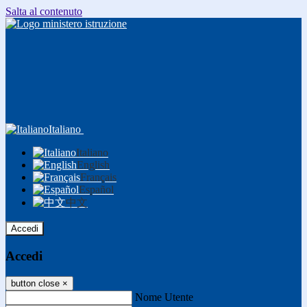
Salta al contenuto
Italiano
Italiano
English
Français
Español
中文
Accedi
Accedi
button close
×
Nome Utente