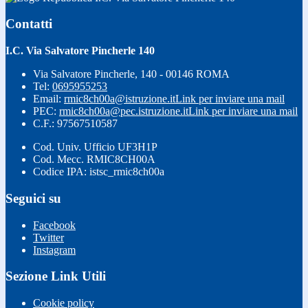
Contatti
I.C. Via Salvatore Pincherle 140
Via Salvatore Pincherle, 140 - 00146 ROMA
Tel:
0695955253
Email:
rmic8ch00a@istruzione.it
Link per inviare una mail
PEC:
rmic8ch00a@pec.istruzione.it
Link per inviare una mail
C.F.: 97567510587
Cod. Univ. Ufficio UF3H1P
Cod. Mecc. RMIC8CH00A
Codice IPA: istsc_rmic8ch00a
Seguici su
Facebook
Twitter
Instagram
Sezione Link Utili
Cookie policy