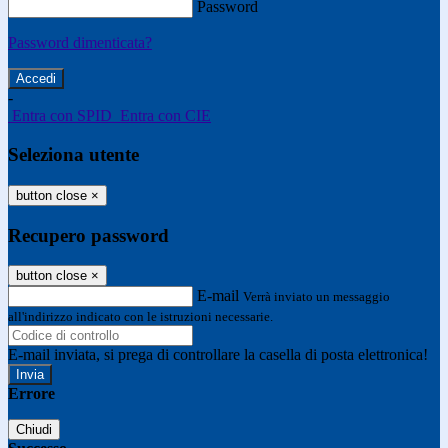
Password
Password dimenticata?
-
Entra con SPID
Entra con CIE
Seleziona utente
button close
×
Recupero password
button close
×
E-mail
Verrà inviato un messaggio
all'indirizzo indicato con le istruzioni necessarie.
E-mail inviata, si prega di controllare la casella di posta elettronica!
Errore
Chiudi