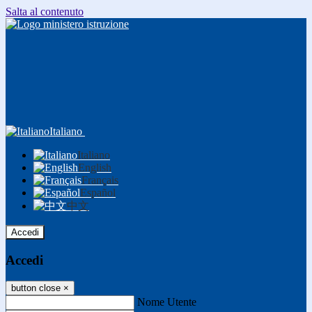
Salta al contenuto
Italiano
Italiano
English
Français
Español
中文
Accedi
Accedi
button close
×
Nome Utente