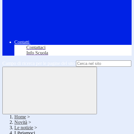
Contatti
Contattaci
Info Scuola
Campo di ricerca per le pagine del sito
Home
>
Novità
>
Le notizie
>
Libriamoci