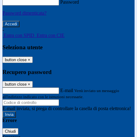
Password
Password dimenticata?
-
Entra con SPID
Entra con CIE
Seleziona utente
button close
×
Recupero password
button close
×
E-mail
Verrà inviato un messaggio
all'indirizzo indicato con le istruzioni necessarie.
E-mail inviata, si prega di controllare la casella di posta elettronica!
Errore
Chiudi