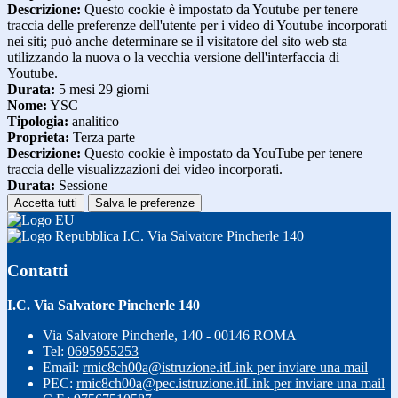
Descrizione:
Questo cookie è impostato da Youtube per tenere
traccia delle preferenze dell'utente per i video di Youtube incorporati
nei siti; può anche determinare se il visitatore del sito web sta
utilizzando la nuova o la vecchia versione dell'interfaccia di
Youtube.
Durata:
5 mesi 29 giorni
Nome:
YSC
Tipologia:
analitico
Proprieta:
Terza parte
Descrizione:
Questo cookie è impostato da YouTube per tenere
traccia delle visualizzazioni dei video incorporati.
Durata:
Sessione
Accetta tutti
Salva le preferenze
I.C. Via Salvatore Pincherle 140
Contatti
I.C. Via Salvatore Pincherle 140
Via Salvatore Pincherle, 140 - 00146 ROMA
Tel:
0695955253
Email:
rmic8ch00a@istruzione.it
Link per inviare una mail
PEC:
rmic8ch00a@pec.istruzione.it
Link per inviare una mail