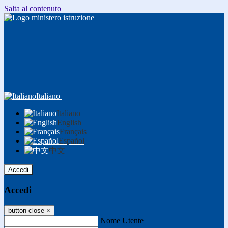
Salta al contenuto
Italiano
Italiano
English
Français
Español
中文
Accedi
Accedi
button close
×
Nome Utente