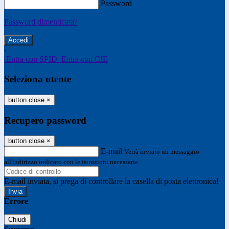
Password
Password dimenticata?
-
Entra con SPID
Entra con CIE
Seleziona utente
button close
×
Recupero password
button close
×
E-mail
Verrà inviato un messaggio
all'indirizzo indicato con le istruzioni necessarie.
E-mail inviata, si prega di controllare la casella di posta elettronica!
Errore
Chiudi