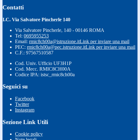
Contatti
I.C. Via Salvatore Pincherle 140
Via Salvatore Pincherle, 140 - 00146 ROMA
Tel:
0695955253
Email:
rmic8ch00a@istruzione.it
Link per inviare una mail
PEC:
rmic8ch00a@pec.istruzione.it
Link per inviare una mail
C.F.: 97567510587
Cod. Univ. Ufficio UF3H1P
Cod. Mecc. RMIC8CH00A
Codice IPA: istsc_rmic8ch00a
Seguici su
Facebook
Twitter
Instagram
Sezione Link Utili
Cookie policy
Note legali