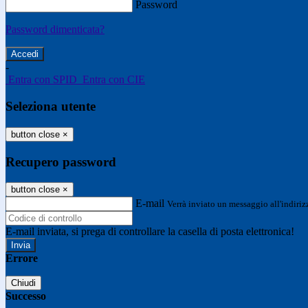
Password
Password dimenticata?
-
Entra con SPID
Entra con CIE
Seleziona utente
button close
×
Recupero password
button close
×
E-mail
Verrà inviato un messaggio all'indirizz
E-mail inviata, si prega di controllare la casella di posta elettronica!
Errore
Chiudi
Successo