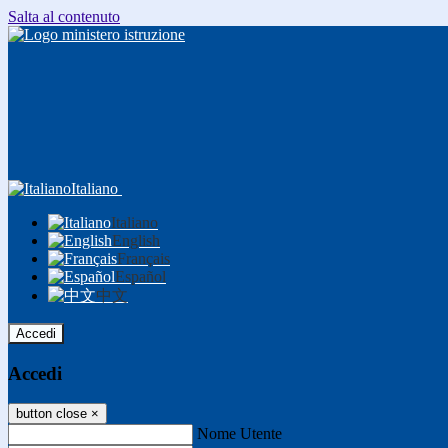
Salta al contenuto
Italiano
Italiano
English
Français
Español
中文
Accedi
Accedi
button close
×
Nome Utente