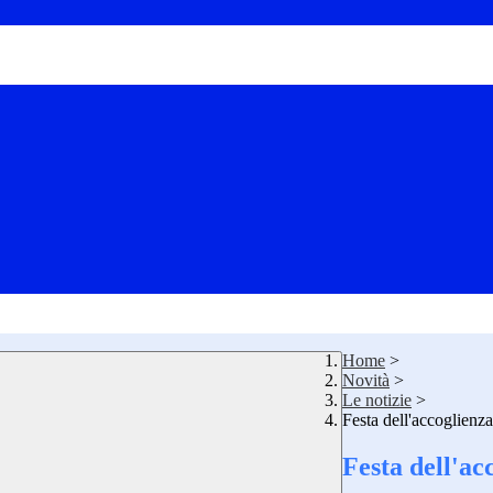
Home
>
Novità
>
Le notizie
>
Festa dell'accoglien
Festa dell'ac