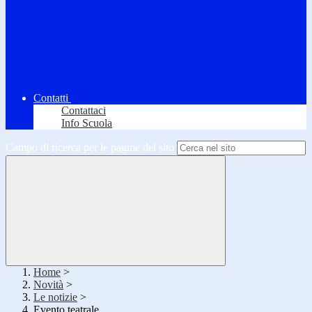
Contatti
Contattaci
Info Scuola
Campo di ricerca per le pagine del sito
Home
>
Novità
>
Le notizie
>
Evento teatrale