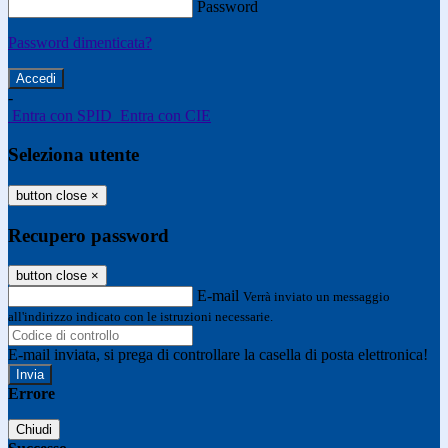
Password
Password dimenticata?
-
Entra con SPID
Entra con CIE
Seleziona utente
button close
×
Recupero password
button close
×
E-mail
Verrà inviato un messaggio
all'indirizzo indicato con le istruzioni necessarie.
E-mail inviata, si prega di controllare la casella di posta elettronica!
Errore
Chiudi