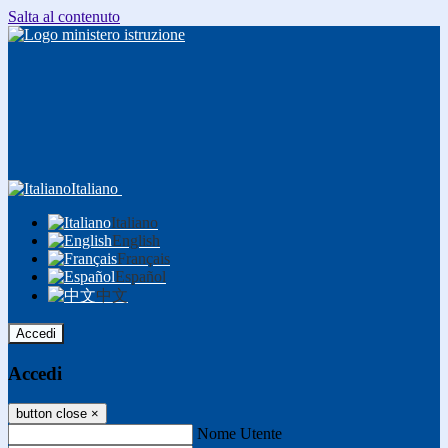
Salta al contenuto
Italiano
Italiano
English
Français
Español
中文
Accedi
Accedi
button close
×
Nome Utente