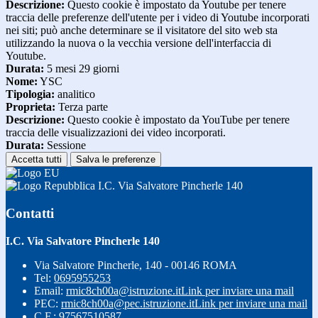
Descrizione:
Questo cookie è impostato da Youtube per tenere
traccia delle preferenze dell'utente per i video di Youtube incorporati
nei siti; può anche determinare se il visitatore del sito web sta
utilizzando la nuova o la vecchia versione dell'interfaccia di
Youtube.
Durata:
5 mesi 29 giorni
Nome:
YSC
Tipologia:
analitico
Proprieta:
Terza parte
Descrizione:
Questo cookie è impostato da YouTube per tenere
traccia delle visualizzazioni dei video incorporati.
Durata:
Sessione
Accetta tutti
Salva le preferenze
I.C. Via Salvatore Pincherle 140
Contatti
I.C. Via Salvatore Pincherle 140
Via Salvatore Pincherle, 140 - 00146 ROMA
Tel:
0695955253
Email:
rmic8ch00a@istruzione.it
Link per inviare una mail
PEC:
rmic8ch00a@pec.istruzione.it
Link per inviare una mail
C.F.: 97567510587