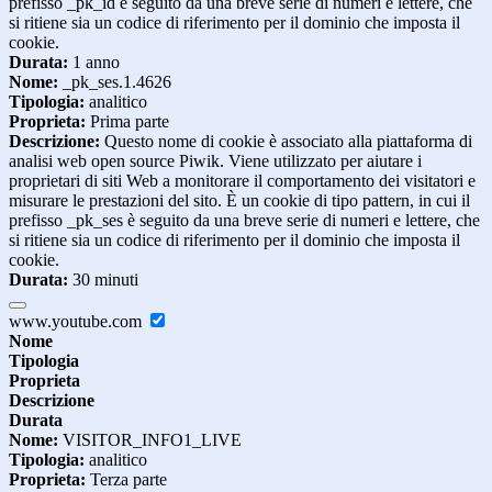
prefisso _pk_id è seguito da una breve serie di numeri e lettere, che
si ritiene sia un codice di riferimento per il dominio che imposta il
cookie.
Durata:
1 anno
Nome:
_pk_ses.1.4626
Tipologia:
analitico
Proprieta:
Prima parte
Descrizione:
Questo nome di cookie è associato alla piattaforma di
analisi web open source Piwik. Viene utilizzato per aiutare i
proprietari di siti Web a monitorare il comportamento dei visitatori e
misurare le prestazioni del sito. È un cookie di tipo pattern, in cui il
prefisso _pk_ses è seguito da una breve serie di numeri e lettere, che
si ritiene sia un codice di riferimento per il dominio che imposta il
cookie.
Durata:
30 minuti
www.youtube.com
Nome
Tipologia
Proprieta
Descrizione
Durata
Nome:
VISITOR_INFO1_LIVE
Tipologia:
analitico
Proprieta:
Terza parte