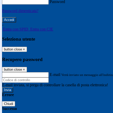
Password
Password dimenticata?
-
Entra con SPID
Entra con CIE
Seleziona utente
button close
×
Recupero password
button close
×
E-mail
Verrà inviato un messaggio all'indirizz
E-mail inviata, si prega di controllare la casella di posta elettronica!
Errore
Chiudi
Successo