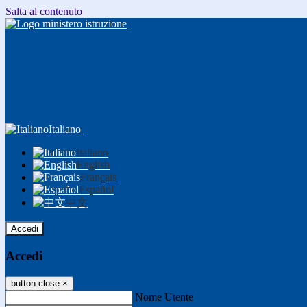
Salta al contenuto
Italiano
Italiano
English
Français
Español
中文
Accedi
Accedi
button close
×
Nome Utente