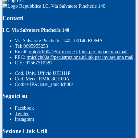
I.C. Via Salvatore Pincherle 140
Contatti
I.C. Via Salvatore Pincherle 140
Via Salvatore Pincherle, 140 - 00146 ROMA
Tel:
0695955253
Email:
rmic8ch00a@istruzione.it
Link per inviare una mail
PEC:
rmic8ch00a@pec.istruzione.it
Link per inviare una mail
C.F.: 97567510587
Cod. Univ. Ufficio UF3H1P
Cod. Mecc. RMIC8CH00A
Codice IPA: istsc_rmic8ch00a
Seguici su
Facebook
Twitter
Instagram
Sezione Link Utili