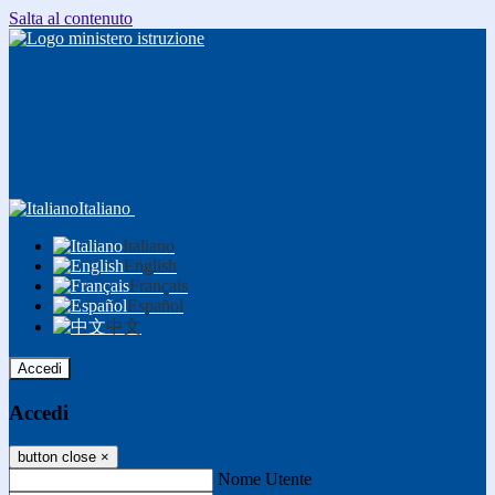
Salta al contenuto
Italiano
Italiano
English
Français
Español
中文
Accedi
Accedi
button close
×
Nome Utente