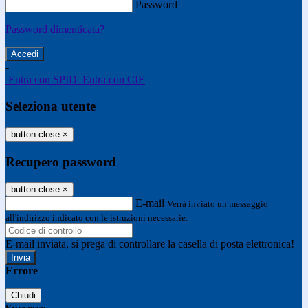
Password
Password dimenticata?
-
Entra con SPID
Entra con CIE
Seleziona utente
button close
×
Recupero password
button close
×
E-mail
Verrà inviato un messaggio
all'indirizzo indicato con le istruzioni necessarie.
E-mail inviata, si prega di controllare la casella di posta elettronica!
Errore
Chiudi