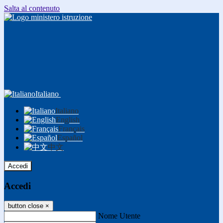
Salta al contenuto
Italiano
Italiano
English
Français
Español
中文
Accedi
Accedi
button close
×
Nome Utente