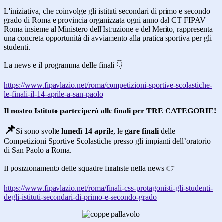
L'iniziativa, che coinvolge gli istituti secondari di primo e secondo
grado di Roma e provincia organizzata ogni anno dal CT FIPAV
Roma insieme al Ministero dell'Istruzione e del Merito, rappresenta
una concreta opportunità di avviamento alla pratica sportiva per gli
studenti.
La news e il programma delle finali 👇
https://www.fipavlazio.net/roma/competizioni-sportive-scolastiche-
le-finali-il-14-aprile-a-san-paolo
Il nostro Istituto parteciperà alle finali per TRE CATEGORIE!
📌
Si sono svolte
lunedì 14 aprile
, le
gare finali
delle
Competizioni Sportive Scolastiche presso gli impianti dell’oratorio
di San Paolo a Roma.
Il posizionamento delle squadre finaliste nella news 👉
https://www.fipavlazio.net/roma/finali-css-protagonisti-gli-studenti-
degli-istituti-secondari-di-primo-e-secondo-grado