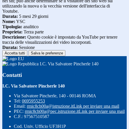
nei siti; può anche determinare se il visitatore del sito web sta
utilizzando la nuova o la vecchia versione dell'interfaccia di
Youtube.
Durata:
5 mesi 29 giorni
Nome:
YSC
Tipologia:
analitico
Proprieta:
Terza parte
Descrizione:
Questo cookie è impostato da YouTube per tenere
traccia delle visualizzazioni dei video incorporati.
Durata:
Sessione
Accetta tutti
Salva le preferenze
I.C. Via Salvatore Pincherle 140
Contatti
I.C. Via Salvatore Pincherle 140
Via Salvatore Pincherle, 140 - 00146 ROMA
Tel:
0695955253
Email:
rmic8ch00a@istruzione.it
Link per inviare una mail
PEC:
rmic8ch00a@pec.istruzione.it
Link per inviare una mail
C.F.: 97567510587
Cod. Univ. Ufficio UF3H1P