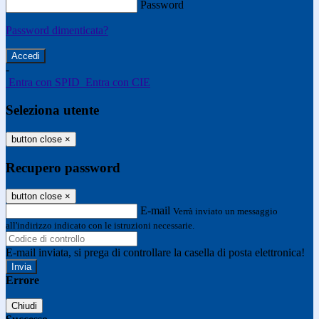
Password
Password dimenticata?
-
Entra con SPID
Entra con CIE
Seleziona utente
button close
×
Recupero password
button close
×
E-mail
Verrà inviato un messaggio
all'indirizzo indicato con le istruzioni necessarie.
E-mail inviata, si prega di controllare la casella di posta elettronica!
Errore
Chiudi