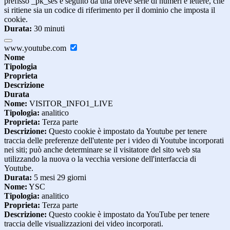
prefisso _pk_ses è seguito da una breve serie di numeri e lettere, che
si ritiene sia un codice di riferimento per il dominio che imposta il
cookie.
Durata:
30 minuti
www.youtube.com
Nome
Tipologia
Proprieta
Descrizione
Durata
Nome:
VISITOR_INFO1_LIVE
Tipologia:
analitico
Proprieta:
Terza parte
Descrizione:
Questo cookie è impostato da Youtube per tenere
traccia delle preferenze dell'utente per i video di Youtube incorporati
nei siti; può anche determinare se il visitatore del sito web sta
utilizzando la nuova o la vecchia versione dell'interfaccia di
Youtube.
Durata:
5 mesi 29 giorni
Nome:
YSC
Tipologia:
analitico
Proprieta:
Terza parte
Descrizione:
Questo cookie è impostato da YouTube per tenere
traccia delle visualizzazioni dei video incorporati.