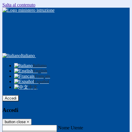
Salta al contenuto
Italiano
Italiano
English
Français
Español
中文
Accedi
Accedi
button close
×
Nome Utente