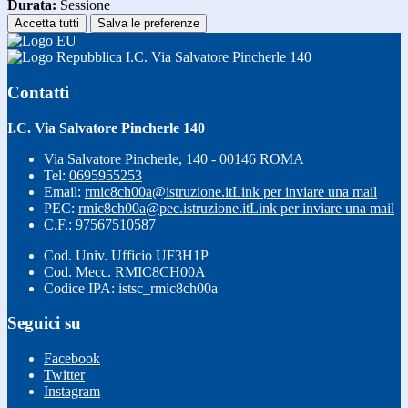
Durata:
Sessione
Accetta tutti
Salva le preferenze
I.C. Via Salvatore Pincherle 140
Contatti
I.C. Via Salvatore Pincherle 140
Via Salvatore Pincherle, 140 - 00146 ROMA
Tel:
0695955253
Email:
rmic8ch00a@istruzione.it
Link per inviare una mail
PEC:
rmic8ch00a@pec.istruzione.it
Link per inviare una mail
C.F.: 97567510587
Cod. Univ. Ufficio UF3H1P
Cod. Mecc. RMIC8CH00A
Codice IPA: istsc_rmic8ch00a
Seguici su
Facebook
Twitter
Instagram