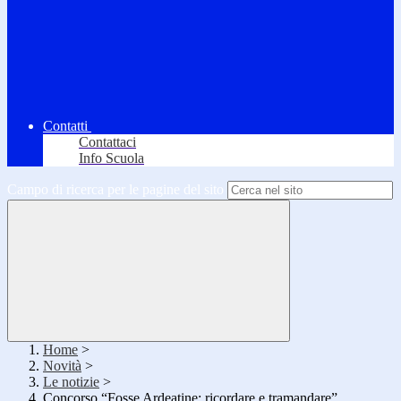
Contatti
Contattaci
Info Scuola
Campo di ricerca per le pagine del sito
Home
>
Novità
>
Le notizie
>
Concorso “Fosse Ardeatine: ricordare e tramandare”