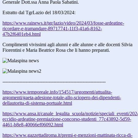
Generale Dott.ssa Anna Paola Sabatini.
Estratto dal TgrLazio del 18/03/2024:
https://www.rainews.it/tgr/lazio/video/2024/03/fosse-ardeatine-
ricordare-e-tramandare-89717741-11f3-41a6-8162-
47b2f6401eb4.html
Complimenti vivissimi agli alunni e alle alunne e alle docenti Silvia
Fiorentini e Maria Beatrice Rosa che li hanno preparati.
-------------------------------------------------------------------
https://www.temporeale.info/154517/argomenti/attualita-
argomenti/gaeta-adesione-totale-allo-sciopero-dei-dipendenti-
dellautorita-di-sistema-portuale.html
https://www.ansa.it/canale_legalita_scuola/notizie/speciali_eventi/202
eccidio-ardeatine-premiazione-concorso-studenti_77c43892-5d59-
4461-b8e8-40066ef06092.html
https://www.gazzettadiroma.it/premi-e-menzioni-mattinata-ricca-di-