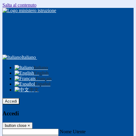
Salta al contenuto
Italiano
Italiano
English
Français
Español
中文
Accedi
Accedi
button close
×
Nome Utente