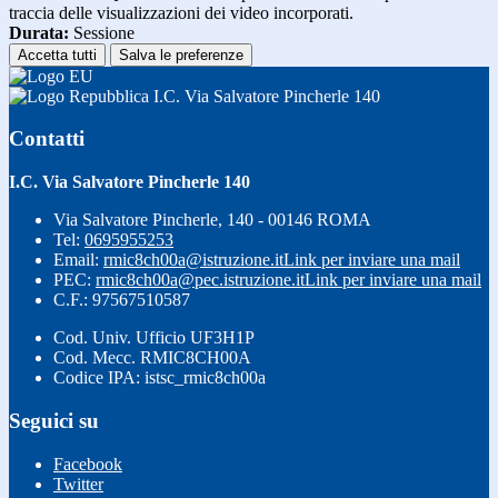
traccia delle visualizzazioni dei video incorporati.
Durata:
Sessione
Accetta tutti
Salva le preferenze
I.C. Via Salvatore Pincherle 140
Contatti
I.C. Via Salvatore Pincherle 140
Via Salvatore Pincherle, 140 - 00146 ROMA
Tel:
0695955253
Email:
rmic8ch00a@istruzione.it
Link per inviare una mail
PEC:
rmic8ch00a@pec.istruzione.it
Link per inviare una mail
C.F.: 97567510587
Cod. Univ. Ufficio UF3H1P
Cod. Mecc. RMIC8CH00A
Codice IPA: istsc_rmic8ch00a
Seguici su
Facebook
Twitter