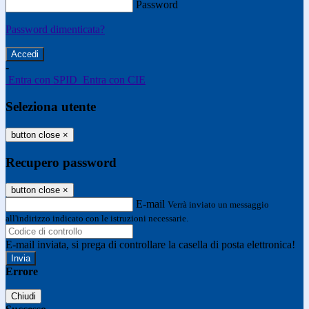
Password
Password dimenticata?
-
Entra con SPID
Entra con CIE
Seleziona utente
button close
×
Recupero password
button close
×
E-mail
Verrà inviato un messaggio
all'indirizzo indicato con le istruzioni necessarie.
E-mail inviata, si prega di controllare la casella di posta elettronica!
Errore
Chiudi