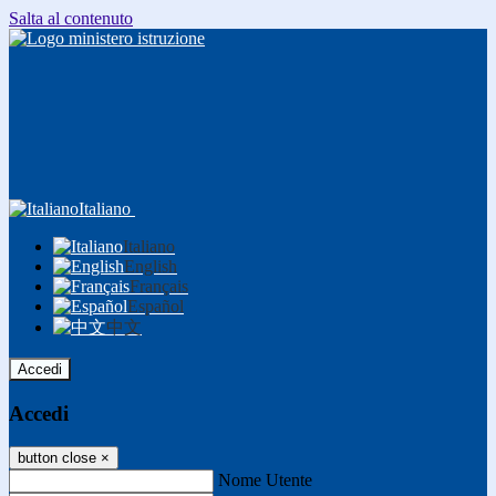
Salta al contenuto
Italiano
Italiano
English
Français
Español
中文
Accedi
Accedi
button close
×
Nome Utente