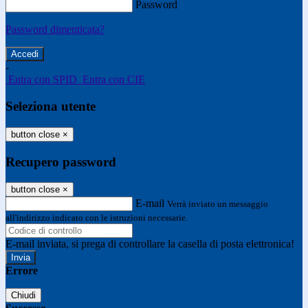
Password
Password dimenticata?
-
Entra con SPID
Entra con CIE
Seleziona utente
button close
×
Recupero password
button close
×
E-mail
Verrà inviato un messaggio
all'indirizzo indicato con le istruzioni necessarie.
E-mail inviata, si prega di controllare la casella di posta elettronica!
Errore
Chiudi