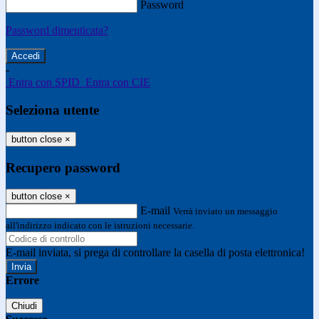
Password
Password dimenticata?
-
Entra con SPID
Entra con CIE
Seleziona utente
button close
×
Recupero password
button close
×
E-mail
Verrà inviato un messaggio
all'indirizzo indicato con le istruzioni necessarie.
E-mail inviata, si prega di controllare la casella di posta elettronica!
Errore
Chiudi