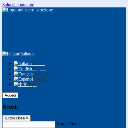
Salta al contenuto
Italiano
Italiano
English
Français
Español
中文
Accedi
Accedi
button close
×
Nome Utente