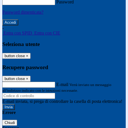
Password
Password dimenticata?
-
Entra con SPID
Entra con CIE
Seleziona utente
button close
×
Recupero password
button close
×
E-mail
Verrà inviato un messaggio
all'indirizzo indicato con le istruzioni necessarie.
E-mail inviata, si prega di controllare la casella di posta elettronica!
Errore
Chiudi