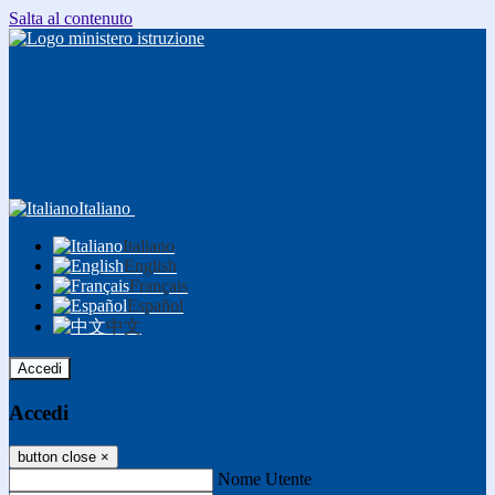
Salta al contenuto
Italiano
Italiano
English
Français
Español
中文
Accedi
Accedi
button close
×
Nome Utente