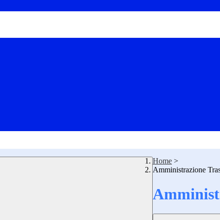
Home
>
Amministrazione Tra
Amministr