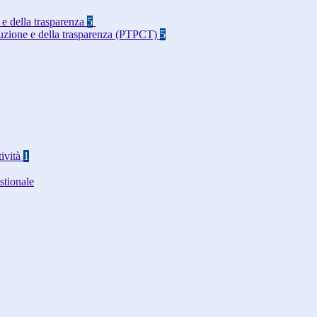
 e della trasparenza
5
rruzione e della trasparenza (PTPCT)
5
tività
1
stionale