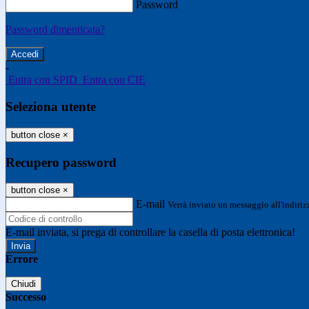
Password
Password dimenticata?
-
Entra con SPID
Entra con CIE
Seleziona utente
button close
×
Recupero password
button close
×
E-mail
Verrà inviato un messaggio all'indirizz
E-mail inviata, si prega di controllare la casella di posta elettronica!
Errore
Chiudi
Successo