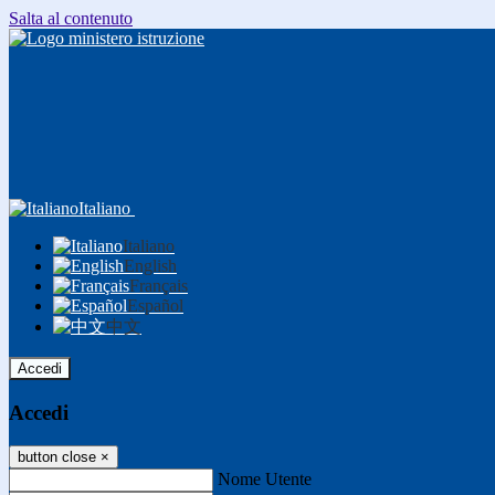
Salta al contenuto
Italiano
Italiano
English
Français
Español
中文
Accedi
Accedi
button close
×
Nome Utente