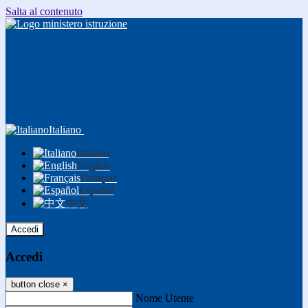
Salta al contenuto
Italiano
Italiano
English
Français
Español
中文
Accedi
Accedi
button close
×
Nome Utente