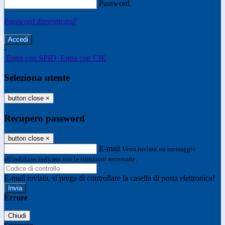
Password
Password dimenticata?
-
Entra con SPID
Entra con CIE
Seleziona utente
button close
×
Recupero password
button close
×
E-mail
Verrà inviato un messaggio
all'indirizzo indicato con le istruzioni necessarie.
E-mail inviata, si prega di controllare la casella di posta elettronica!
Errore
Chiudi