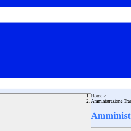
Home
>
Amministrazione Tra
Amministr