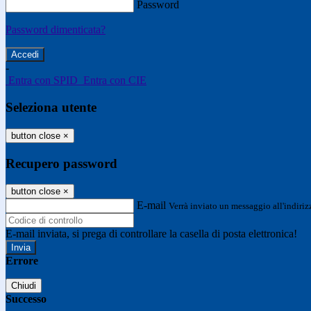
Password
Password dimenticata?
-
Entra con SPID
Entra con CIE
Seleziona utente
button close
×
Recupero password
button close
×
E-mail
Verrà inviato un messaggio all'indirizz
E-mail inviata, si prega di controllare la casella di posta elettronica!
Errore
Chiudi
Successo