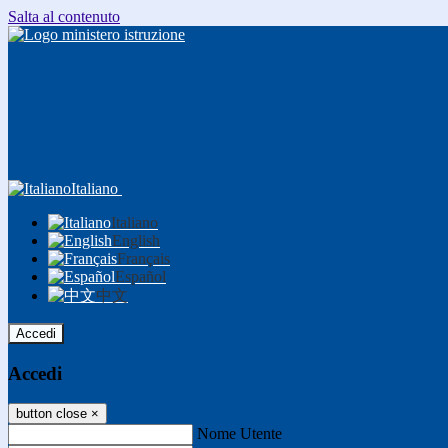
Salta al contenuto
Italiano
Italiano
English
Français
Español
中文
Accedi
Accedi
button close
×
Nome Utente