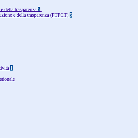
 e della trasparenza
5
rruzione e della trasparenza (PTPCT)
5
tività
1
stionale