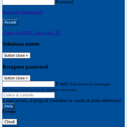
Password
Password dimenticata?
-
Entra con SPID
Entra con CIE
Seleziona utente
button close
×
Recupero password
button close
×
E-mail
Verrà inviato un messaggio
all'indirizzo indicato con le istruzioni necessarie.
E-mail inviata, si prega di controllare la casella di posta elettronica!
Errore
Chiudi