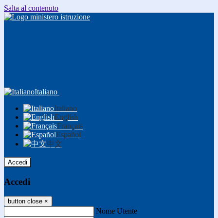
Salta al contenuto
Italiano
Italiano
English
Français
Español
中文
Accedi
Accedi
button close
×
Nome Utente