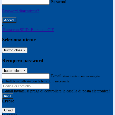
Password
Password dimenticata?
-
Entra con SPID
Entra con CIE
Seleziona utente
button close
×
Recupero password
button close
×
E-mail
Verrà inviato un messaggio
all'indirizzo indicato con le istruzioni necessarie.
E-mail inviata, si prega di controllare la casella di posta elettronica!
Errore
Chiudi