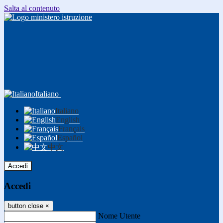
Salta al contenuto
Italiano
Italiano
English
Français
Español
中文
Accedi
Accedi
button close
×
Nome Utente